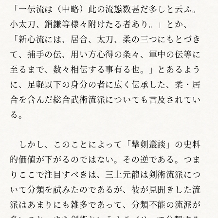
「一伝流は（中略）此の流態数甚だ多しと云ふ。
小太刀、鎖鎌等様々附けたる者あり。」とか、
「新心流には、居合、太刀、柔の三つにもとづき
て、捕手の伝、用い方心得の条々、軍中の伝等に
至るまで、数々相伝する事有る也。」とあるよう
に、足軽以下の身分の者に広く伝承した、柔・居
合を含んだ総合武術流派についても言及されてい
る。
しかし、このことによって「撃剣叢談」の史料
的価値が下がるのではない。その逆である。つま
りここで注目すべきは、三上元龍は剣術流派につ
いて分類を試みたのであるが、彼が見聞きした流
派はあまりにも雑多であって、分類不能の流派が