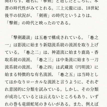
関わらず、題名に「撃剣」と冠したところに、本
書の時代性がみてとれる。三上元龍には、18世紀
後半の状況が、「剣術」の時代というよりは、
「撃剣」の時代と映ったのである。
「撃剣叢談」は五卷で構成されている。「卷之
一」は影流に始まり新陰流系統の流派を取り上げ
ている。「卷之二」は、神道流に始まり鹿島・香
取系統の流派、「卷之三」は中条流に始まり一刀
流系統の流派、「卷之四」は武蔵流（円明流）に
始まる特徴的な有名流派、「卷之五」は当時とし
てはかなりローカルな流派と言うように、それぞ
れ意図的に分類を試みている。しかし、その分類
が成功しているとは云えないところもあり、いず
れの巻も竜頭蛇尾のきらいがある。また、例えば