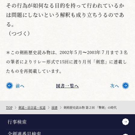
その行為が如何なる目的を持って行われているか
は問題にしないという解釈も成り立ちうるのであ
る。
（つづく）
＊この剣術歴史読み物は、2002年５月〜2003年７月まで３名
の筆者によりリレー形式で15回に渡り月刊「剣窓」に連載し
たものを再掲載しています。
前へ
図書一覧へ
次へ
TOP
剣道・居合道・杖道
図書
剣術歴史読み物 第２回 「撃剣」の時代
行事検索
全剣連番号検索