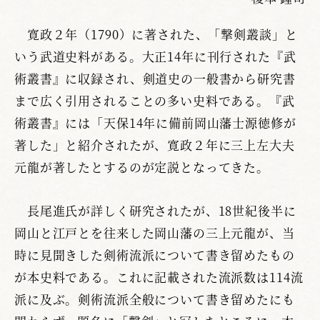
寛政２年（1790）に著された、「撃剣叢談」と
いう武道史料がある。大正14年に刊行された『武
術叢書』に収録され、剣道史の一般書から研究書
まで広く引用されることの多い史料である。『武
術叢書』には「天保14年に備前岡山藩士源徳修が
著した」と紹介されたが、寛政２年に三上左大夫
元龍が著したとするのが定説となってきた。
長尾進氏が詳しく研究されたが、18世紀後半に
岡山と江戸とを往来した岡山藩の三上元龍が、当
時に見聞きした剣術流派について書き留めたもの
が本史料である。これに記載された流派数は114流
派に及ぶ。剣術流派全般について書き留めたにも