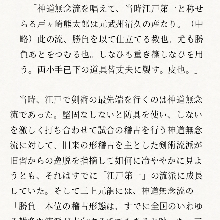
「神道無念流を唱えて、当時江戸第一と称せ
らる戸ヶ崎熊太郎は元武州清久の産なり。（中
略）此の流、勝負を以て仕立てる教也。尤も勝
負あとをつむる也。しなひも重き篠しなひを用
う。両小手已下の道具皆丈夫に製す。皮也。」
当時、江戸で剣術の最先端を行くのは神道無念
流であった。堅固なしないと防具を使い、しない
を激しく打ち合わせて試合の稽古を行う神道無念
流に対して、旧来の形稽古を主とした剣術流派が
旧習からの逸脱を指摘して如何に冷ややかに見よ
うとも、それはすでに「江戸第一」の流派に成長
していた。そして三上元龍には、神道無念流の
「勝負」本位の稽古形態は、すでに全国のいわゆ