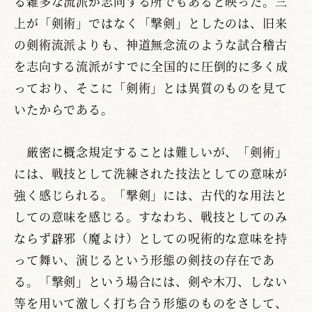
る雑多な流派が志向する所でもあると映った。三
上が「剣術」ではなく「撃剣」としたのは、旧来
の剣術流派よりも、神道無念流のような試合稽古
を志向する流派がすでに全国的に圧倒的に多く成
っており、そこに「剣術」とは異質のものを見て
いたからである。
厳密に概念規定することは難しいが、「剣術」
には、戦技として洗練された技法としての意味が
強く感じられる。「撃剣」には、古代的な用法と
しての意味を感じる。すなわち、戦技としてのみ
ならず辟邪（魔よけ）としての呪術的な意味を持
って舞い、演じるという形態の剣技の存在であ
る。「撃剣」という場合には、剣や木刀、しない
等を用いて激しく打ち合う形態のものをさして、