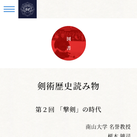
図 書
剣術歴史読み物
第２回 「撃剣」の時代
南山大学 名誉教授
榎本 鐘司