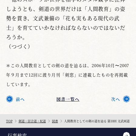
しようとも、剣道の世界だけは「人間教育」の姿
勢を貫き、文武兼備の「花も実もある現代の武
士」を育てていかなければならないのではないだ
ろうか。
（つづく）
＊この人間教育としての剣の道を辿るは、2006年10月〜2007
年９月まで12回に渡り月刊「剣窓」に連載したものを再掲載
しています。
前へ
図書一覧へ
次へ
TOP
剣道・居合道・杖道
図書
人間教育としての剣の道を辿る 第10回 文武両道
行事検索