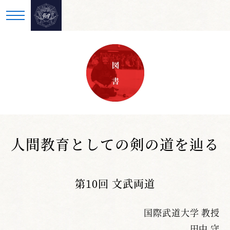
図 書
人間教育としての剣の道を辿る
第10回 文武両道
国際武道大学 教授
田中 守