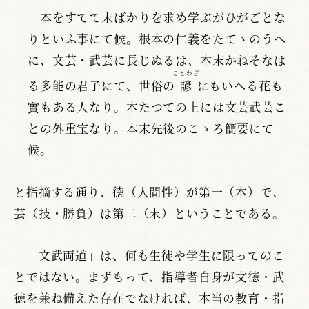
本をすてて末ばかりを求め学ぶがひがごとな
りといふ事にて候。根本の仁義をたてゝのうへ
に、文芸・武芸に長じぬるは、本末かねそなは
ことわざ
る多能の君子にて、世俗の
諺
にもいへる花も
實もある人なり。本たつての上には文芸武芸こ
との外重宝なり。本末先後のこゝろ簡要にて
候。
と指摘する通り、徳（人間性）が第一（本）で、
芸（技・勝負）は第二（末）ということである。
「文武両道」は、何も生徒や学生に限ってのこ
とではない。まずもって、指導者自身が文徳・武
徳を兼ね備えた存在でなければ、本当の教育・指