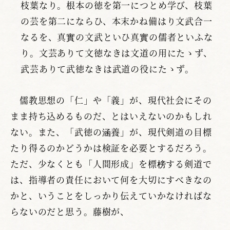
枝葉なり。根本の徳を第一につとめ学び、枝葉
の芸を第二にならひ、本末かね備はり文武合一
なるを、真實の文武といひ真實の儒者といふな
り。文芸ありて文徳なきは文道の用にたゝず、
武芸ありて武徳なきは武道の役にたゝず。
儒教思想の「仁」や「義」が、現代社会にその
まま持ち込めるものだ、とはいえないのかもしれ
ない。また、「武徳の涵養」が、現代剣道の目標
たり得るのかどうかは検証を必要とするだろう。
ただ、少なくとも「人間形成」を標榜する剣道で
は、指導者の責任において何を大切にすべきなの
かと、いうことをしっかり伝えていかなければな
らないのだと思う。藤樹が、