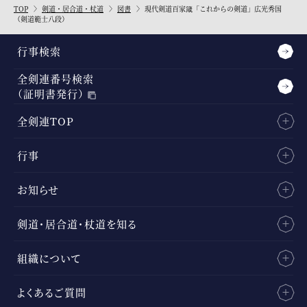
TOP
剣道・居合道・杖道
図書
現代剣道百家箴「これからの剣道」広光秀国
（剣道範士八段）
行事検索
全剣連番号検索
（証明書発行）
全剣連TOP
行事
お知らせ
剣道・居合道・杖道を知る
組織について
よくあるご質問