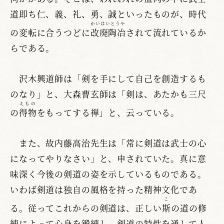
道即ち仁、義、礼、勇、誠といったものが、時代
かいはいとうや
の変転に合うつどに
改廃陶冶
されて流れているか
らである。
沢木興道師は「剣を手にして自己を創造するも
のなり」と、大森曹玄師は「剣は、あたかも三尺
えもの
の
得物
をもってする禅」と、云っている。
また、故内藤高治先生は「常に剣道は武士の心
になってやりなさい」と、申されていた。真に意
味深く今後の剣道の姿を示しているものである。
いわば剣道は独自の風格を持った精神文化であ
こ
る。従ってこれからの剣道は、正しい
斯
の道の修
練によって心身を鍛練し、剣道の特性を通して人