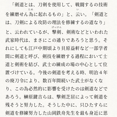
「剣道とは、刀剣を使用して、戦闘するの技術
ため
い
を練磨せん
為
に起れるもの」と、
云
い。「剣道と
は、刀剣による攻防の理法を修練するの道なり」
げっけん
と、云われているが、
撃剣
、剣術などといわれた
武家時代は、まさにこの通りであろうと思う。そ
れにしても江戸中期頃より貝原益軒など一部学者
間に剣道と呼び、剣技を練磨する過程において士
道と剣術を結び、武士の練成の場の中心として位
置づけている。今後の剣道を考える時、明治４年
の廃刀令により、数百年間続いた武士がなくな
り、この為必然的に影響を受けたのは剣道などで
あろう。榊原鍵吉らは、撃剣芝居によって剣道を
残そうと努力した。そうした中に、只ひたすらに
剣道を修練努力した山岡鉄舟先生を最も身近に思