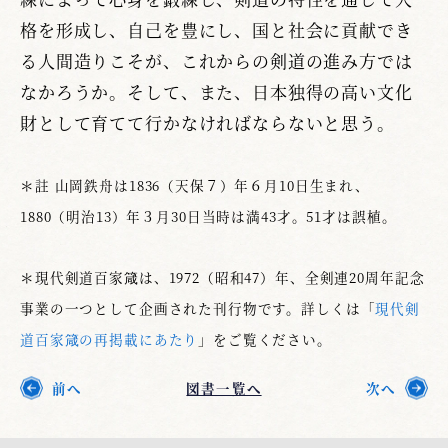
格を形成し、自己を豊にし、国と社会に貢献でき
る人間造りこそが、これからの剣道の進み方では
なかろうか。そして、また、日本独得の高い文化
財として育てて行かなければならないと思う。
＊註 山岡鉄舟は1836（天保７）年６月10日生まれ、
1880（明治13）年３月30日当時は満43才。51才は誤植。
＊現代剣道百家箴は、1972（昭和47）年、全剣連20周年記念
事業の一つとして企画された刊行物です。詳しくは「
現代剣
道百家箴の再掲載にあたり
」をご覧ください。
前へ
図書一覧へ
次へ