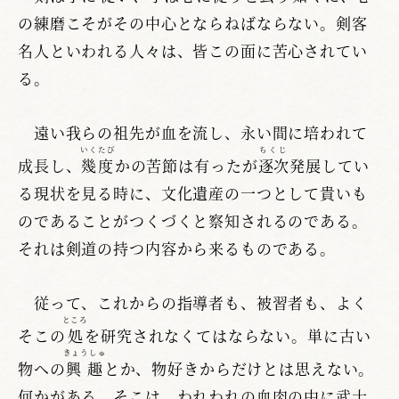
の練磨こそがその中心とならねばならない。剣客
名人といわれる人々は、皆この面に苦心されてい
る。
遠い我らの祖先が血を流し、永い間に培われて
いくたび
ちくじ
成長し、
幾度
かの苦節は有ったが
逐次
発展してい
る現状を見る時に、文化遺産の一つとして貴いも
のであることがつくづくと察知されるのである。
それは剣道の持つ内容から来るものである。
従って、これからの指導者も、被習者も、よく
ところ
そこの
処
を研究されなくてはならない。単に古い
きょうしゅ
物への
興趣
とか、物好きからだけとは思えない。
何かがある。そこは、われわれの血肉の中に武士