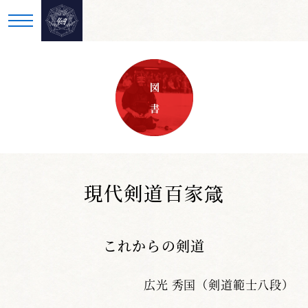
図 書
現代剣道百家箴
これからの剣道
広光 秀国（剣道範士八段）