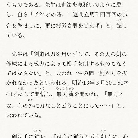
うものである。先生は剣法を気狂いのように愛
し、自ら「予24才の時、一週間立切千四百回の試
な
しる
合を
為
せしに、更に疲労衰弱を覚えず」と、
誌
し
ている。
先生は「剣道は刀を用いずして、その人の剣の
修練による威力によって相手を制するものでなく
てはならない」と、云われ一生の間一度も刀を抜
かれなかったといわれる。明治13年３月30日
51才
＊註
かいご
むとうりゅう
43才
に
して
開悟
し、
無刀流
を開かれ、「無刀と
ほか
は、心の
外
に刀なしと云うことにして……」と、
云われている。
したが
ごと
剣は手に
従
い、手は心に従うと云う
如
くに、心