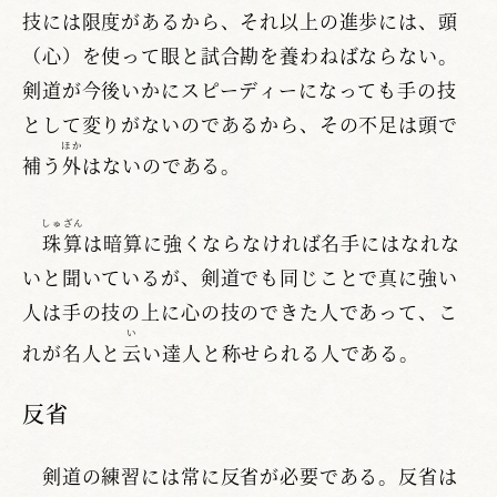
技には限度があるから、それ以上の進歩には、頭
（心）を使って眼と試合勘を養わねばならない。
剣道が今後いかにスピーディーになっても手の技
として変りがないのであるから、その不足は頭で
ほか
補う
外
はないのである。
しゅざん
珠算
は暗算に強くならなければ名手にはなれな
いと聞いているが、剣道でも同じことで真に強い
人は手の技の上に心の技のできた人であって、こ
い
れが名人と
云
い達人と称せられる人である。
反省
剣道の練習には常に反省が必要である。反省は