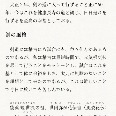
大正２年、剣の道に入って行ずること正に60
年、今はこれを健康長寿の道と観じ、日日是れを
行ずるを至高の幸福としておる。
剣の風格
剣道には稽古にも試合にも、色々仕方があるも
のであるが、私は稽古は最短時間で、元気根気技
を尽して行うことをモットーとし、試合はこれを
基として体に余裕をもち、太刀に無駄のないこと
を理想として来たのであるが、これは難しいこと
で今日に於いても苦しんでいる。
のうがくかんぜりゅう
ぜあみ
かでんしょ
ふうしかでん
能楽観世流
の祖、
世阿弥
が
花伝書
（
風姿花伝
）
ゆうげん