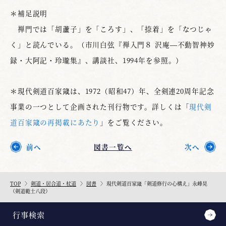
＊補足説明
禅門では「胡蘆子」を「ころす」、「捺着」を「なつじゃ
く」と読んでいる。（市川白弦『禅入門８ 沢庵—不動智神妙
録・大阿記・玲瓏集』、講談社、1994年を参照。）
＊現代剣道百家箴は、1972（昭和47）年、全剣連20周年記念
事業の一つとして企画された刊行物です。詳しくは「
現代剣
道百家箴の再掲載にあたり
」をご覧ください。
前へ
図書一覧へ
次へ
TOP
剣道・居合道・杖道
図書
現代剣道百家箴「剣道修行の心構え」永峰晃
（剣道範士八段）
行事検索