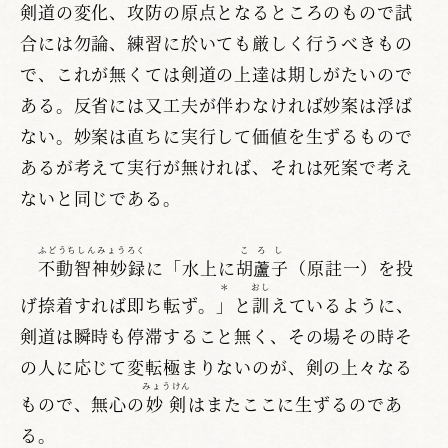
剣道の変化、攻防の原点となるところのもので試
合には勿論、練習に於いても厳しく行うべきもの
で、これが無くては剣道の上達は期しがたいので
ある。反省には又工夫が伴わなければ妙案は浮ば
ない。妙案は直ちに実行して価値を生ずるもので
あるが考えて実行が無ければ、それは死案で考え
ないと同じである。
ふどうちしんみょうろく
ころし
不動智神妙録
に「水上に
胡蘆子
（原註一）を投
＊
おし
げ捺着すれば即ち転ず。
」
と
訓
えているように、
剣道は瞬時も停滞すること無く、その場その時そ
の人に応じて変転極まりないのが、剣の上々なる
みょうけん
もので、無心の
妙剣
はまたここに生ずるのであ
る。