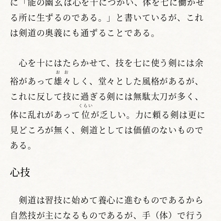
に「能の
幽玄
は心を十につかい、体を七に働かせ
る所に生ずるのである。」と書いているが、これ
は剣道の奥義にも通ずることである。
心を十にはたらかせて、技を七に使う剣には余
おお
裕があって
雄々
しく、堂々とした風格があるが、
これに反して技に過ぎる剣には無駄太刀が多く、
くらい
体に乱れがあって
位
が乏しい。力に頼る剣は更に
見どころが無く、剣道としては価値のないもので
ある。
心技
剣道は習技に始めて養心に進むものであるから
自然技が主になるものであるが、手（体）で行う