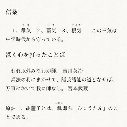
信条
ちき
はき
こんき
１、
稚気
２、
覇気
３、
根気
この三気は
中学時代から守っている。
深く心を打ったことば
われ以外みなわが師。 吉川英治
兵法の利にまかせて、諸芸諸能の道となせば、
万事において我に師なし。 宮本武蔵
ひさご
原註一、胡蘆子とは、
瓢
即ち「ひょうたん」のこ
とである。