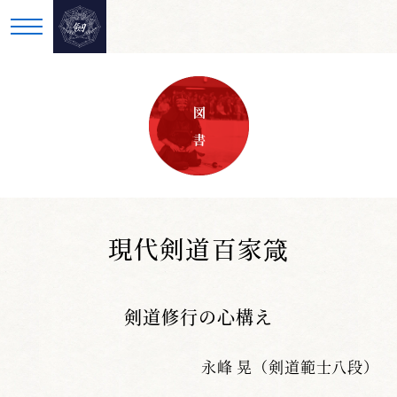
図 書
現代剣道百家箴
剣道修行の心構え
永峰 晃（剣道範士八段）