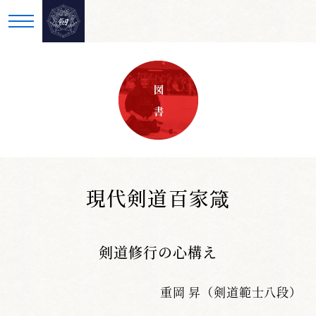
図 書
現代剣道百家箴
剣道修行の心構え
重岡 昇（剣道範士八段）