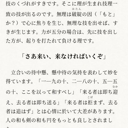
技のくづれがすきです。そこに理が生まれ技理一
はたん
致の技が出るのです。無理は
破綻
の因（「もと」
か？）で心に焦りを生じ、無理な技を出せば、す
きが生じます。力が五分の場合は、先に技を出し
た方が、起りを打たれて負ける理です。
「さあ来い、来なければいくぞ」
立合いの待中懸、懸中待の気持を表わして妙を
得ています。「一―九の十、二―八の十、五―五
むか
の十、ここを以って和すべし」「来る者は即ち
迎
こば
え、去る者は即ち送る」「来る者は
拒
まず、去る
者は追はず」とは心情に於いて大差があります。
人の和も剣の和も円をもっとも良しとされまし