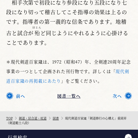
相手次第で初段になり参段になり五段になり七
段になり切って稽古してこそ指導の効果は上るの
です。指導者の第一義的な信条であります。地稽
ほとん
古と試合が
殆
ど同じようにやれるように心掛ける
ことであります。
＊現代剣道百家箴は、1972（昭和47）年、全剣連20周年記念
事業の一つとして企画された刊行物です。詳しくは「
現代剣
道百家箴の再掲載にあたり
」をご覧ください。
前へ
図書一覧へ
次へ
TOP
剣道・居合道・杖道
図書
現代剣道百家箴「剣道修行の心構え」重岡昇
（剣道範士八段）
行事検索