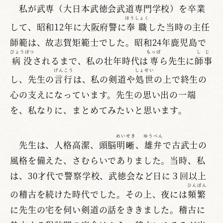
私が武専（大日本武徳会武道専門学校）を卒業
ほうしょく
して、昭和12年に大阪府警に
奉職
した当時の主任
師範は、故志賀矩範士でした。昭和24年鹿児島で
びょうぼつ
もっぱ
しじ
病没
されるまで、私の壮年時代は
専
ら先生に
師事
げんこう
しょせい
し、先生の
言行
は、私の剣道や
処世
の上で終生の
心の支えになっています。先生の思い出の一端
を、私なりに、まとめてみたいと思います。
めいせき
ゆうべん
先生は、人格高潔、頭脳
明晰
、
雄弁
で古武士の
風格を備えた、さむらいでありました。当時、私
は、30才代で警察学校、武徳会など日に３回以上
ひんぱん
の稽古を続けた時代でした。その上、夜には
頻繁
に先生の宅を伺い剣道の話をききました。稽古に