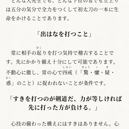
どんな大先生でも、どんな下位の者でも立上り
は五分の気分で全力をつくして初太刀の一本に生
命をかけることであります。
「出はなを打つこと」
おこ
常に相手の
起
りを打つ気持で稽古することで
す。先にかかり備え十分にして可能であります。
しかい
きょう
く
ぎ
不動心に徹し、常の心で
四戒
（「
驚
・
懼
・
疑
・
わく
惑
」のこと）に捉われないことが条件です。
「すきを打つのが剣道だ、力が等しければ
先に打った方が負ける。」
心技の備わった構えにはすきはありません。心