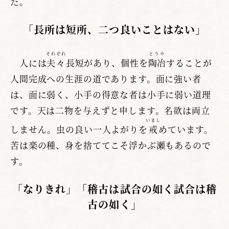
た。
「長所は短所、二つ良いことはない」
それぞれ
とうや
人には
夫々
長短があり、個性を
陶冶
することが
人間完成への生涯の道であります。面に強い者
は、面に弱く、小手の得意な者は小手に弱い道理
です。天は二物を与えずと申します。名欲は両立
いまし
しません。虫の良い一人よがりを
戒
めています。
苦は楽の種、身を捨ててこそ浮かぶ瀬もあるので
す。
「なりきれ」「稽古は試合の如く試合は稽
古の如く」