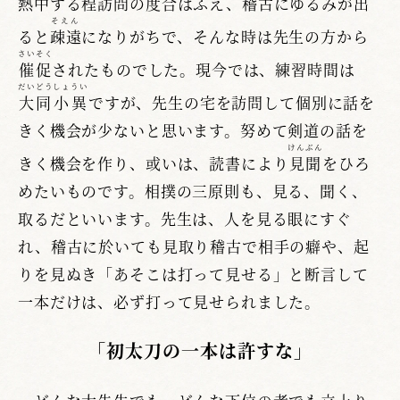
熱中する程訪問の度合はふえ、稽古にゆるみが出
そえん
ると
疎遠
になりがちで、そんな時は先生の方から
さいそく
催促
されたものでした。現今では、練習時間は
だいどうしょうい
大同小異
ですが、先生の宅を訪問して個別に話を
きく機会が少ないと思います。努めて剣道の話を
けんぶん
きく機会を作り、或いは、読書により
見聞
をひろ
めたいものです。相撲の三原則も、見る、聞く、
取るだといいます。先生は、人を見る眼にすぐ
れ、稽古に於いても見取り稽古で相手の癖や、起
りを見ぬき「あそこは打って見せる」と断言して
一本だけは、必ず打って見せられました。
「初太刀の一本は許すな」