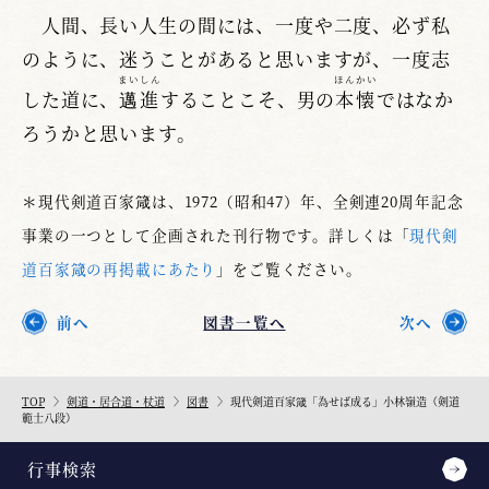
人間、長い人生の間には、一度や二度、必ず私
のように、迷うことがあると思いますが、一度志
まいしん
ほんかい
した道に、
邁進
することこそ、男の
本懐
ではなか
ろうかと思います。
＊現代剣道百家箴は、1972（昭和47）年、全剣連20周年記念
事業の一つとして企画された刊行物です。詳しくは「
現代剣
道百家箴の再掲載にあたり
」をご覧ください。
前へ
図書一覧へ
次へ
TOP
剣道・居合道・杖道
図書
現代剣道百家箴「為せば成る」小林嶺造（剣道
範士八段）
行事検索