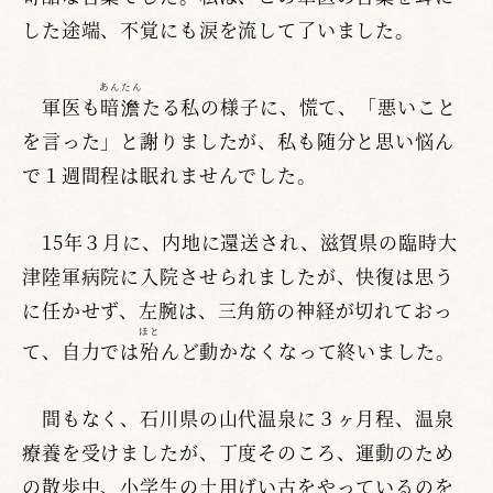
した途端、不覚にも涙を流して了いました。
あんたん
軍医も
暗澹
たる私の様子に、慌て、「悪いこと
を言った」と謝りましたが、私も随分と思い悩ん
で１週間程は眠れませんでした。
15年３月に、内地に還送され、滋賀県の臨時大
津陸軍病院に入院させられましたが、快復は思う
に任かせず、左腕は、三角筋の神経が切れておっ
ほと
て、自力では
殆
んど動かなくなって終いました。
間もなく、石川県の山代温泉に３ヶ月程、温泉
療養を受けましたが、丁度そのころ、運動のため
の散歩中、小学生の土用げい古をやっているのを