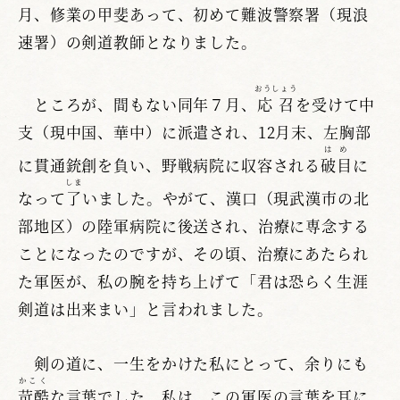
月、修業の甲斐あって、初めて難波警察署（現浪
速署）の剣道教師となりました。
おうしょう
ところが、間もない同年７月、
応召
を受けて中
支（現中国、華中）に派遣され、12月末、左胸部
はめ
に貫通銃創を負い、野戦病院に収容される
破目
に
しま
なって
了
いました。やがて、漢口（現武漢市の北
部地区）の陸軍病院に後送され、治療に専念する
ことになったのですが、その頃、治療にあたられ
た軍医が、私の腕を持ち上げて「君は恐らく生涯
剣道は出来まい」と言われました。
剣の道に、一生をかけた私にとって、余りにも
かこく
苛酷
な言葉でした。私は、この軍医の言葉を耳に