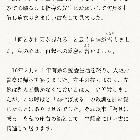
みて心躍るまま指導の先生にお願いして防具を拝
借し病衣のままけい古をして見ました。
みなぎ
「何とか竹刀が握れる」と云う自信が
漲
りまし
ふる
た。私の心は、再起への感激に
奮
いました。
16年２月に１年有余の療養生活を終り、大阪府
警察に帰って参りました。左手の握力はなく、左
腕は殆んど動かなくてけい古は人一倍苦労しまし
たが、この時ほど「為せば成る」の教訓を肝に銘
じたことはありませんでした。それ以来「為せば
成る」を私の座右の銘として一生懸命にけい古に
精進して居ります。