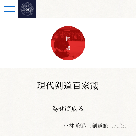
図 書
現代剣道百家箴
為せば成る
小林 嶺造（剣道範士八段）