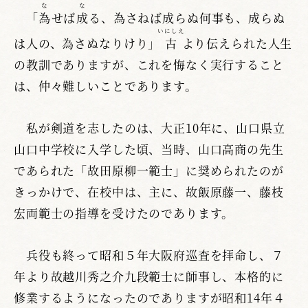
な
な
「
為
せば
成
る、為さねば成らぬ何事も、成らぬ
いにしえ
は人の、為さぬなりけり」
古
より伝えられた人生
の教訓でありますが、これを悔なく実行すること
は、仲々難しいことであります。
私が剣道を志したのは、大正10年に、山口県立
山口中学校に入学した頃、当時、山口高商の先生
であられた「故田原柳一範士」に奨められたのが
きっかけで、在校中は、主に、故飯原藤一、藤枝
宏両範士の指導を受けたのであります。
兵役も終って昭和５年大阪府巡査を拝命し、７
年より故越川秀之介九段範士に師事し、本格的に
修業するようになったのでありますが昭和14年４