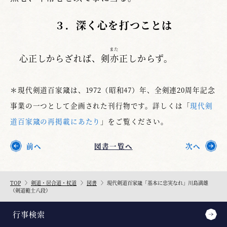
３．深く心を打つことは
また
心正しからざれば、剣
亦
正しからず。
＊現代剣道百家箴は、1972（昭和47）年、全剣連20周年記念
事業の一つとして企画された刊行物です。詳しくは「
現代剣
道百家箴の再掲載にあたり
」をご覧ください。
前へ
図書一覧へ
次へ
TOP
剣道・居合道・杖道
図書
現代剣道百家箴「基本に忠実なれ」川島満雄
（剣道範士八段）
行事検索