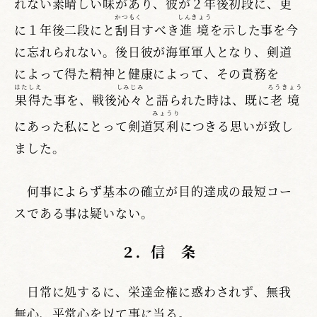
れない素晴しい味があり、彼が２年後初段に、更
かつもく
しんきょう
に１年後二段にと
刮目
すべき
進境
を示した事を今
に忘れられない。後日彼が海軍軍人となり、剣道
によって得た精神と健康によって、その責務を
はたしえ
しみじみ
ろうきょう
果得
た事を、戦後
沁々
と語られた時は、既に
老境
みょうり
にあった私にとって剣道
冥利
につきる思いが致し
ました。
何事によらず基本の確立が目的達成の最短コー
スである事は疑いない。
２．信 条
日常に処するに、栄達金権に惑わされず、無我
無心、平常心を以て事に当る。