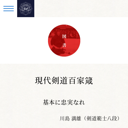
図 書
現代剣道百家箴
基本に忠実なれ
川島 満雄（剣道範士八段）