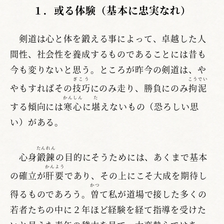
１．或る体験（基本に忠実なれ）
剣道は心と体を鍛える事によって、卓越した人
間性、社会性を養成するものであることには昔も
今も変りないと思う。ところが昨今の剣道は、や
ぎこう
こうでい
やもすればその
技巧
にのみ走り、勝負にのみ
拘泥
かんしん
た
する傾向には
寒心
に
堪
えないもの（恐ろしい思
い）がある。
たんれん
心身
鍛錬
の目的にそうためには、あくまで基本
かんよう
の確立が
肝要
であり、その上にこそ大成を期待し
かつ
得るものであろう。
曽
て私が道場で接した多くの
若者たちの中に２年ほど経験を経て指導を受けた