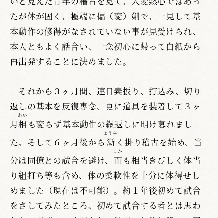
いと見えた青年の稽古を見て、大変熱心ではあっ
たが体が固く、極端に偏（変）剣で、一見して基
本動作の修得がなされていない事が見受けられ、
本人ともよく話合い、一念初心に帰って白紙から
再出発することに決めました。
それから３ヶ月間、連日素振り、打込み、切り
返しの基本を反復専念、更に道具を装着して３ヶ
あい
月
相
も変らず基本動作の繰返しに明け暮れまし
ようや
た。そして６ヶ月後から
漸
く掛り稽古を始め、当
しか
分は同僚との試合を避け、
而
も相当きびしく体当
り組打ち等も含め、体の柔軟性を十分に体得せし
めました（現在は不可能）。約１年後初めて試合
をさしてみたところ、初めて試合する者とは思わ