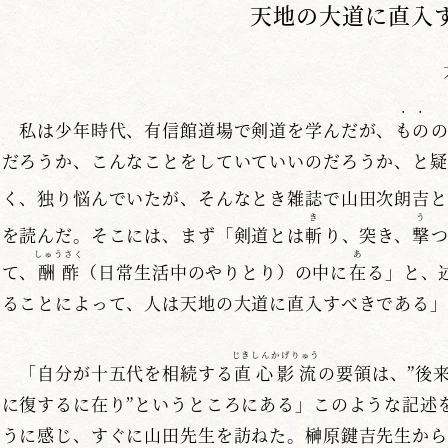
天地の大道に直入
・
・
私は少年時代、有信館道場で剣道を学んだが、
も
の
だろうか、こんなことをしていていいのだろうか、と疑
く、独り悩んでいたが、そんなとき雑誌で山田次朗吉と
き
う
を読んだ。そこには、まず「剣道とは
斬
り、突き、
撃
しゅうさく
あ
て、
酬酢
（日常生活中のやりとり）の中に
在
る」と、
ることによって、人は天地の大道に直入すべきである」
じきしんかげりゅう
「自分が十五代を相続する
直心影流
の要領は、”後
に復するに在り”というところにある」このような記述
うに感じ、すぐに山田先生を訪ねた。榊原鍵吉先生から