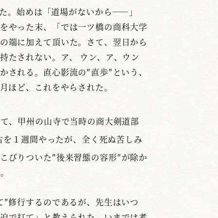
た。始めは「道場がないから――」
をやった末、「では一ツ橋の商科大学
の端に加えて頂いた。さて、翌日から
持たされない。ア、 ウン、ア、ウン
かされる。直心影流の″直歩″という、
ヵ月ほど、これをやらされた。
れて、甲州の山寺で当時の商大剣道部
古を１週間やったが、全く死ぬ苦しみ
こびりついた″後来習態の容形″が除か
る。
″修行するのであるが、先生はいつ
迫で打て」と教えられた。いまでは考