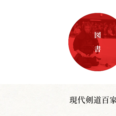
図 書
現代剣道百