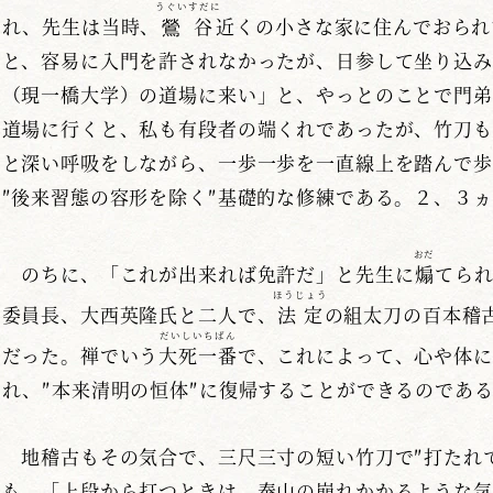
うぐいすだに
れ、先生は当時、
鶯谷
近くの小さな家に住んでおられ
と、容易に入門を許されなかったが、日参して坐り込み
（現一橋大学）の道場に来い」と、やっとのことで門弟
道場に行くと、私も有段者の端くれであったが、竹刀も
と深い呼吸をしながら、一歩一歩を一直線上を踏んで歩
″後来習態の容形を除く″基礎的な修練である。２、３
おだ
のちに、「これが出来れば免許だ」と先生に
煽
てら
ほうじょう
委員長、大西英隆氏と二人で、
法定
の組太刀の百本稽
だいしいちばん
だった。禅でいう
大死一番
で、これによって、心や体に
れ、″本来清明の恒体″に復帰することができるのであ
地稽古もその気合で、三尺三寸の短い竹刀で″打たれて
も、「上段から打つときは、泰山の崩れかかるような気