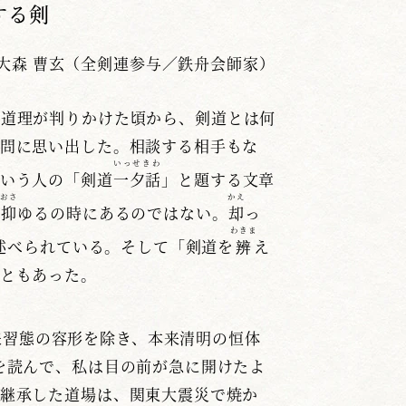
する剣
大森 曹玄（全剣連参与／鉄舟会師家）
の道理が判りかけた頃から、剣道とは何
問に思い出した。相談する相手もな
いっせきわ
いう人の「剣道
一夕話
」と題する文章
おさ
かえ
つ
抑
ゆるの時にあるのではない。
却
っ
わきま
述べられている。そして「剣道を
辨
え
ともあった。
来習態の容形を除き、本来清明の恒体
を読んで、私は目の前が急に開けたよ
継承した道場は、関東大震災で焼か