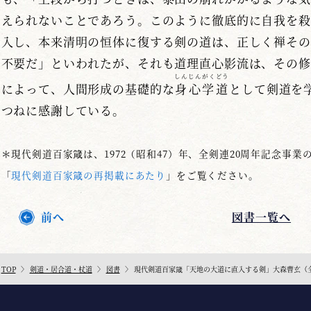
えられないことであろう。このように徹底的に自我を殺
入し、本来清明の恒体に復する剣の道は、正しく禅その
不要だ」といわれたが、それも道理直心影流は、その修
しんじんがくどう
によって、人間形成の基礎的な
身心学道
として剣道を
つねに感謝している。
＊現代剣道百家箴は、1972（昭和47）年、全剣連20周年記念事
「
現代剣道百家箴の再掲載にあたり
」をご覧ください。
前へ
図書一覧へ
TOP
剣道・居合道・杖道
図書
現代剣道百家箴「天地の大道に直入する剣」大森曹玄（