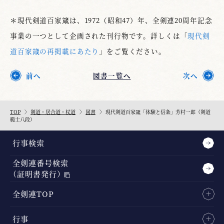
＊現代剣道百家箴は、1972（昭和47）年、全剣連20周年記念
事業の一つとして企画された刊行物です。詳しくは「
現代剣
道百家箴の再掲載にあたり
」をご覧ください。
前へ
図書一覧へ
次へ
TOP
剣道・居合道・杖道
図書
現代剣道百家箴「体験と信条」芳村一郎（剣道
範士八段）
行事検索
全剣連番号検索
（証明書発行）
全剣連TOP
行事