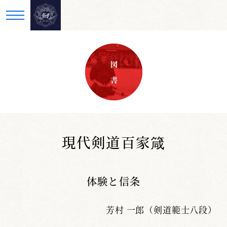
図 書
現代剣道百家箴
体験と信条
芳村 一郎（剣道範士八段）