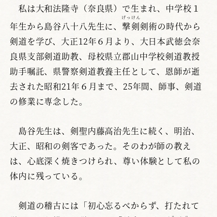
私は大和法隆寺（奈良県）で生まれ、中学校１
げっけん
年生から島谷八十八先生に、
撃剣
剣術の時代から
剣道を学び、大正12年６月より、大日本武徳会奈
良県支部剣道助教、母校県立郡山中学校剣道教授
助手嘱託、県警察剣道教養主任として、恩師が逝
去された昭和21年６月まで、25年間、師事、剣道
の修業に専念した。
島谷先生は、剣聖内藤高治先生に続く、明治、
大正、昭和の剣客であった。そのわが師の教え
は、心底深く焼きつけられ、尊い体験として私の
体内に残っている。
剣道の稽古には「初心忘るべからず、打たれて
ラ
ツ