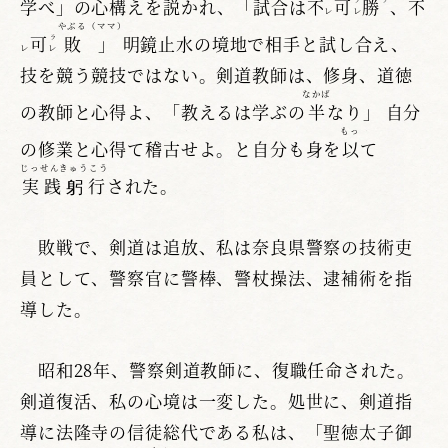
学べ」の心構えを説かれ、「試合は不
可
勝
、不
レ
レ
やぶる
（ママ）
可
敗
」
明鏡止水の境地で相手と試し合え、
ラ
レ
レ
技を競う競技ではない。剣道教師は、修身、道徳
なかば
の教師と心得よ、「教えるは学ぶの
半
なり」 自分
もっ
の修業と心得て稽古せよ。と自分も身を
以
て
じっせんきゅうこう
実践躬行
された。
敗戦で、剣道は追放、私は奈良県警察の技術吏
員として、警察官に警棒、警杖操法、逮補術を指
導した。
昭和28年、警察剣道教師に、復職任命された。
剣道復活、私の心境は一変した。処世に、剣道指
導に法隆寺の信徒総代である私は、「聖徳太子御