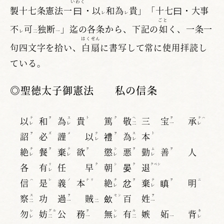
いわく
製十七条憲法一
曰
・以
和為
貴」「十七曰・大事
レ
レ
ごと
不
可
独断
」迄の各条から、下記の
如
く、一条一
レ
二
一
はくせん
句四文字を拾い、
白扇
に書写して常に使用拝読し
ている。
◎聖徳太子御憲法 私の信条
以
和
為
貴
篤
敬
三
宝
承
テ
ヲ
ス
ト
ク
ヘ
ヲ
テハ
レ
レ
二
一
レ
詔
必
謹
以
禮
為
本
ヲ
ズ
メ
テ
ヲ
ス
ト
レ
レ
絶
餐
棄
欲
懲
悪
勤
善
人
チ
ヲ
テ
ヲ
シ
ヲ
ム
ヲ
レ
レ
レ
レ
各
有
任
早
朝
晏
退
リ
ク
シ
ク
クベシ
レ
信
是
義
本
絶
忿
棄
瞋
明
ハ
レ
ノ
ナリ
チ
ヲ
テ
ヲ
ニ
レ
レ
察
功
過
賊
歛
百
姓
ス
ヲ
セン
ヲ
二
一
二
一
勿
妨
公
務
無
有
嫉
妬
背
レ
グル
ヲ
レ
ル
キ
レ
二
一
レ
二
一
レ