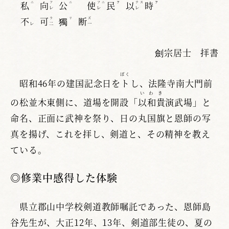
私
向
公
使
民
以
時
ニ
フ
ニ
フニ
ヲ
テス
ヲ
レ
レ
レ
不
可
獨
断
ラ
リ
ズ
レ
二
一
劍宗居士 拝書
ぼく
昭和46年の建国記念日を
ト
し、法隆寺南大門前
いわき
の松並木東側に、道場を開設「
以和貴
演武場」と
命名、正面に武神を祭り、日の丸国旗と恩師の写
真を揚げ、これを拝し、剣道と、その精神を教え
ている。
◎修業中感得した体験
県立郡山中学校剣道教師嘱託であった、恩師島
谷先生が、大正12年、13年、剣道部生徒の、夏の