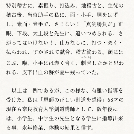
特別稽古に、素振り、打込み、地稽古と、生徒の
稽古後、当時助手の私に、面・小手、胴をはず
し、素面・素手で、さ！こい！「真剣勝負だ」正
眼、下段、大上段と先生に、追いつめられる、さ
がってはいけない！、仕方なしに、打つ・突く・
払らわれ、すかされて試合、稽古終わる。額には
いれづみ
こぶ、喉、小手には赤く青く、
刺青
したかと思わ
れる、皮下出血の跡が夏中残っていた。
以上は一例であるが、この様な、有難い指導を
受けた。私は「恩師の正しい剣道を感得」68才の
現在も奈良教育大学剣道講師として、数年後に
は、小学生、中学生の先生となる学生に指導出来
る事、永年修業、体験の結果と信ず。