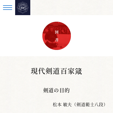
図 書
現代剣道百家箴
剣道の目的
松本 敏夫（剣道範士八段）