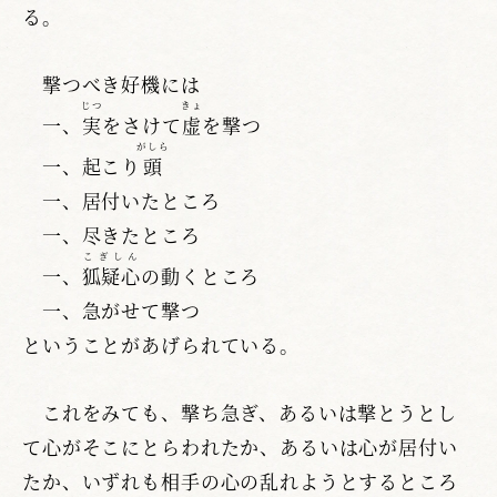
る。
撃つべき好機には
じつ
きょ
一、
実
をさけて
虚
を撃つ
がしら
一、起こり
頭
一、居付いたところ
一、尽きたところ
こぎしん
一、
狐疑心
の動くところ
一、急がせて撃つ
ということがあげられている。
これをみても、撃ち急ぎ、あるいは撃とうとし
て心がそこにとらわれたか、あるいは心が居付い
たか、いずれも相手の心の乱れようとするところ