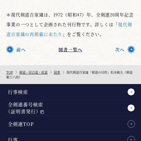
＊現代剣道百家箴は、1972（昭和47）年、全剣連20周年記念
事業の一つとして企画された刊行物です。詳しくは「
現代剣
道百家箴の再掲載にあたり
」をご覧ください。
前へ
図書一覧へ
次へ
TOP
剣道・居合道・杖道
図書
現代剣道百家箴「剣道の目的」松本敏夫（剣道
範士八段）
行事検索
全剣連番号検索
（証明書発行）
全剣連TOP
行事