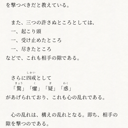
を撃つべきだと教えている。
また、三つの許さぬところとしては、
一、起こり頭
一、受け止めたところ
一、尽きたところ
などで、これも相手の隙である。
しかい
さらに
四戒
として
きょう
く
ぎ
わく
「
驚
」「
懼
」「
疑
」「
惑
」
があげられており、これも心の乱れである。
心の乱れは、構えの乱れとなる。即ち、相手の
隙を撃つのである。