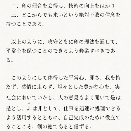
二、剣の理合を会得し、技術の向上をはかり
三、どこからでも来いという絶対不敗の信念を
持つことである。
以上のように、攻守ともに剣の理法を通して、
平常心を保つことのできるよう修業すべきであ
る。
このようにして体得した平常心、即ち、我を持
たず、感情に走らず、坦々とした豊かな心を、実
ぜ
社会においていかし、人の意見もよく聞いて
是
は
ひ
是とし、
非
は非として、仕事を迅速に処理できる
よう活用するとともに、自己完成のために役立て
ることこそ、剣の徳であると信ずる。