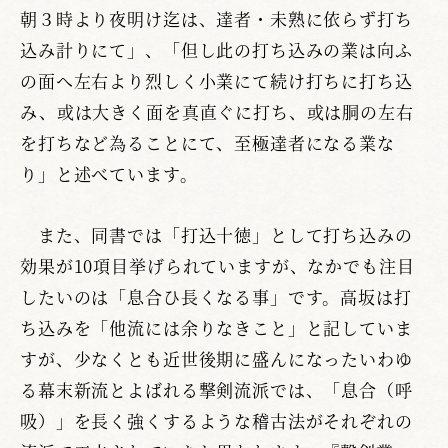
朝３時より夜明け迄は、達者・未熟に依らず打ち
込み計りにて」、「但し此の打ち込みの業は向ふ
の面へ左右より烈しく小業にて続け打ちに打ち込
み、或は大きく面を真直ぐに打ち、或は胴の左右
を打ちなど為ることにて、至極達者になる業な
り」と述べています。
また、同書では「打込十徳」として打ち込みの
効果が10項目挙げられていますが、なかでも注目
したいのは「息合ひ長くなる事」です。高坂は打
ち込みを「他流には余りなきこと」と記していま
すが、少なくとも近世後期に盛んになったいわゆ
る幕末新流とよばれる撃剣流派では、「息合（呼
吸）」を長く強くするような稽古法がそれぞれの