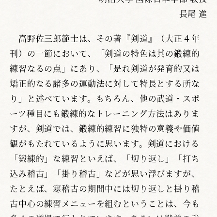
長尾 進
高野佐三郎範士は、その著『剣道』（大正４年
刊）の一節において、「剣道の特色は其の鍛練的
練習なるの点」にあり、「是れ剣道が発育的又は
矯正的なる諸多の運動法に対して特長とする所な
り」と述べています。もちろん、他の武道・スポ
ーツ種目にも鍛練的なトレーニング方法はありま
すが、剣道では、鍛練的練習に独特の意義や価値
観がもたれているように思います。剣道における
「鍛練的」な練習といえば、「切り返し」「打ち
込み稽古」「掛り稽古」などが思い浮びますが、
たとえば、寒稽古の期間中には切り返しと掛り稽
古中心の練習メニューを組むということは、今も