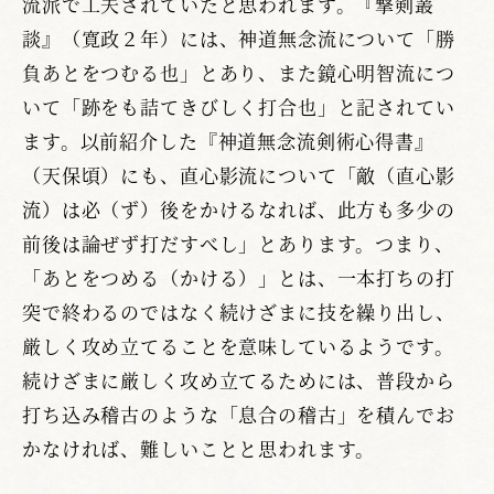
流派で工夫されていたと思われます。『撃剣叢
談』（寛政２年）には、神道無念流について「勝
負あとをつむる也」とあり、また鏡心明智流につ
いて「跡をも詰てきびしく打合也」と記されてい
ます。以前紹介した『神道無念流剣術心得書』
（天保頃）にも、直心影流について「敵（直心影
流）は必（ず）後をかけるなれば、此方も多少の
前後は論ぜず打だすべし」とあります。つまり、
「あとをつめる（かける）」とは、一本打ちの打
突で終わるのではなく続けざまに技を繰り出し、
厳しく攻め立てることを意味しているようです。
続けざまに厳しく攻め立てるためには、普段から
打ち込み稽古のような「息合の稽古」を積んでお
かなければ、難しいことと思われます。