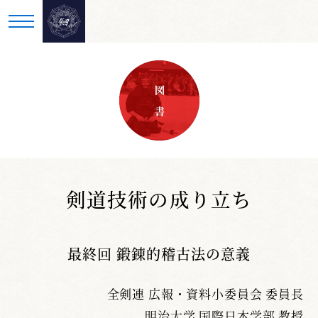
図 書
剣道技術の成り立ち
最終回 鍛錬的稽古法の意義
全剣連 広報・資料小委員会 委員長
明治大学 国際日本学部 教授