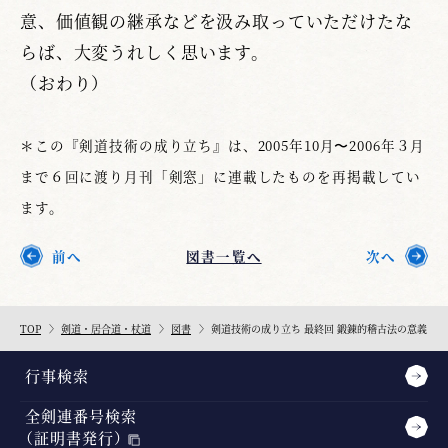
意、価値観の継承などを汲み取っていただけたな
らば、大変うれしく思います。
（おわり）
＊この『剣道技術の成り立ち』は、2005年10月〜2006年３月
まで６回に渡り月刊「剣窓」に連載したものを再掲載してい
ます。
前へ
図書一覧へ
次へ
TOP
剣道・居合道・杖道
図書
剣道技術の成り立ち 最終回 鍛錬的稽古法の意義
行事検索
全剣連番号検索
（証明書発行）