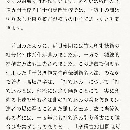
多くの道場で行われています。あるいは戦前の武
道専門学校や国士舘専門学校では、下級生の間は
切り返しや掛り稽古が稽古の中心であったとも聞
きます。
前回みたように、近世後期には竹刀剣術技術の
細分化や体系化が進みましたが、一方で、鍛練的
な稽古方法も工夫されました。この連載で何度も
引用した『千葉周作先生直伝剣術名人法』のなか
で著者・高坂昌孝は、「打ち込み」について「打
ち込みとは、他流には余り無きことにて、実に剣
術の上達を望む者は此の打ち込みの業を欠きては
達者の場に至ること甚だ難しと云ふ。故に当流初
心の者には、一ヵ年余も打ち込み計り稽古にて試
合ひを禁ぜしものなりと」、「寒稽古30日間は毎