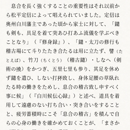
息合を長く強くすることの重要性はそれ以前か
ら松平定信によって唱えられていました。定信は
奥州白川藩主であった頃から家士に対して、「鑓
も剣も、具足を着て突あひ打あふ流儀を学ぶべき
ことなり」（『修身録』）、「鑓・太刀の修行も
稽古場にて斗りたたき合たるは用に立たず、譬
（た
、竹刀
（稽古鑓）・しなへ（剣
とえば）
（ちくとう）
術の撓）をかつぎ、五里七里も参り、其足を休め
ず鑓を遣ひ、しない打抔致し、身体足腰の草臥れ
たる時の働きをためし、息合の稽古致し申すべく
事に候」（『白川候伝心録』）と述べ、道具を着
用して遠慮のない打ち合い・突き合いをすること
と、疲労蓄積時にこそ「息合の稽古」を積んで自
らの心身の働きを確かめておくことが、「まさか