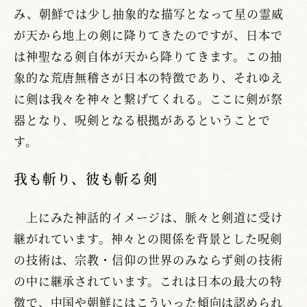
み、朝鮮では少し抽象的な描写となって星の霊威
が天から地上の剣に降りてきたのですが、日本で
は神聖なる剣自体が天から降りてきます。この抽
象的な荒唐無稽さが日本の特徴であり、それゆえ
に剣は我々を神々と繋げてくれる。ここに剣が祭
器となり、呪剣となる根拠があるということで
す。
我も斬り、彼も斬る剣
上にみた神話的イメージは、脈々と剣道に受け
継がれています。神々との関係を背景とした呪剣
の技術は、宗教・信仰の世界のみならず剣の技術
の中に継承されています。これは日本の最大の特
徴で、中国や朝鮮にはこういった傾向は認められ