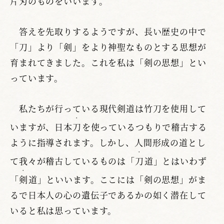
片刃のものをいいます。
答えを先取りするようですが、長い歴史の中で
「刀」より「剣」をより神聖なものとする思想が
育まれてきました。これを私は「剣の思想」とい
っています。
私たちが行っている現代剣道は竹刀を使用して
・
いますが、日本
刀
を使っているつもりで稽古する
ように指導されます。しかし、人間形成の道とし
・
て我々が稽古しているものは「
刀
道」とはいわず
・
「
剣
道」といいます。ここには「剣の思想」がま
るで日本人の心の遺伝子であるかの如く潜在して
いると私は思っています。