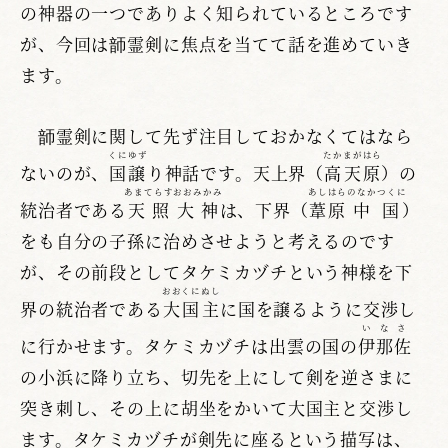
の神器の一つでありよく知られているところです
が、今回は韴霊剣に焦点を当てて話を進めていき
ます。
韴霊剣に関して先ず注目しておかなくてはなら
くにゆず
たかまがはら
ないのが、
国譲
り神話です。天上界（
高天原
）の
あまてらすおおみかみ
あしはら
のなかつくに
統治者である
天照大神
は、下界（
葦原
中国
）
をも自分の子孫に治めさせようと考えるのです
が、その前段としてタケミカヅチという神様を下
おおくにぬし
界の統治者である
大国主
に国を譲るように交渉し
いなさ
に行かせます。タケミカヅチは出雲の国の
伊那佐
の小浜に降り立ち、切先を上にして剣を逆さまに
突き刺し、その上に胡坐をかいて大国主と交渉し
ます。タケミカヅチが剣先に座るという描写は、