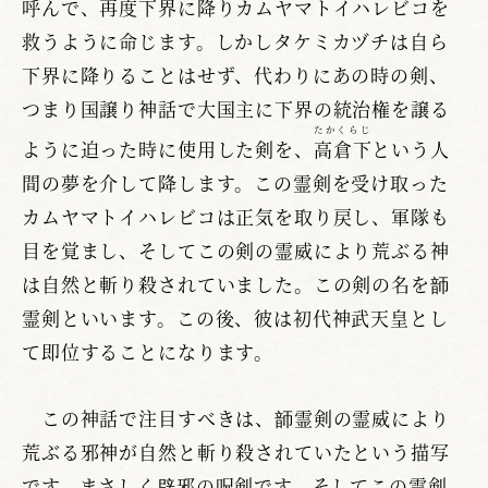
呼んで、再度下界に降りカムヤマトイハレビコを
救うように命じます。しかしタケミカヅチは自ら
下界に降りることはせず、代わりにあの時の剣、
つまり国譲り神話で大国主に下界の統治権を譲る
たかくらじ
ように迫った時に使用した剣を、
高倉下
という人
間の夢を介して降します。この霊剣を受け取った
カムヤマトイハレビコは正気を取り戻し、軍隊も
目を覚まし、そしてこの剣の霊威により荒ぶる神
は自然と斬り殺されていました。この剣の名を韴
霊剣といいます。この後、彼は初代神武天皇とし
て即位することになります。
この神話で注目すべきは、韴霊剣の霊威により
荒ぶる邪神が自然と斬り殺されていたという描写
です。まさしく辟邪の呪剣です。そしてこの霊剣