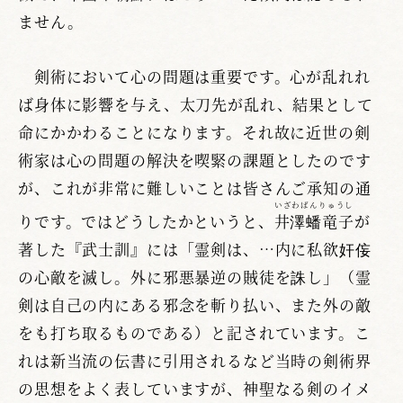
ません。
剣術において心の問題は重要です。心が乱れれ
ば身体に影響を与え、太刀先が乱れ、結果として
命にかかわることになります。それ故に近世の剣
術家は心の問題の解決を喫緊の課題としたのです
が、これが非常に難しいことは皆さんご承知の通
いざわばんりゅうし
りです。ではどうしたかというと、
井澤蟠竜子
が
著した『武士訓』には「霊剣は、…内に私欲奸侫
の心敵を滅し。外に邪悪暴逆の賊徒を誅し」（霊
剣は自己の内にある邪念を斬り払い、また外の敵
をも打ち取るものである）と記されています。こ
れは新当流の伝書に引用されるなど当時の剣術界
の思想をよく表していますが、神聖なる剣のイメ