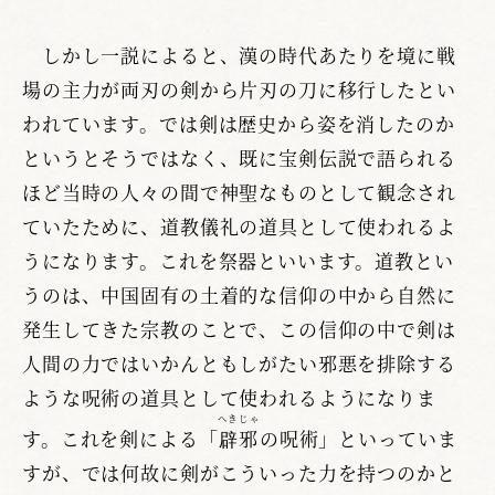
しかし一説によると、漢の時代あたりを境に戦
場の主力が両刃の剣から片刃の刀に移行したとい
われています。では剣は歴史から姿を消したのか
というとそうではなく、既に宝剣伝説で語られる
ほど当時の人々の間で神聖なものとして観念され
ていたために、道教儀礼の道具として使われるよ
うになります。これを祭器といいます。道教とい
うのは、中国固有の土着的な信仰の中から自然に
発生してきた宗教のことで、この信仰の中で剣は
人間の力ではいかんともしがたい邪悪を排除する
ような呪術の道具として使われるようになりま
へきじゃ
す。これを剣による「
辟邪
の呪術」といっていま
すが、では何故に剣がこういった力を持つのかと