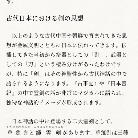
す。
古代日本における剣の思想
以上のような古代中国や朝鮮で育まれてきた思
想が金属文明とともに日本に伝わってきます。伝
播してきた当初から祭器としての「剣」、武器と
しての「刀」という棲み分けがあったわけです
が、特に「剣」はその神聖性から古代神話の中で
語られるようになります。『古事記』や『日本書
紀』の中で霊剣の話が非常にマジカルに語られ、
独特な神話的イメージが形成されます。
日本神話の中に登場する二大霊剣として、
くさなぎのつるぎ
ふつのみたまのつるぎ
草薙剣
と
韴霊剣
があります。草薙剣は三種