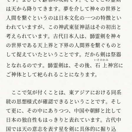
は天から降りてきます。夢を介して神々の世界と
人間を繋ぐというのは日本文化の一つの特徴とい
われていますが、この神武東征神話はその初出と
考えられています。古代日本人は、韴霊剣を神々
の世界である天上界と下界の人間界を繋ぐものと
して捉えていたということです。だから剣は祭器
いそのかみ
となれるのです。韴霊剣は、その後、
石上
神宮に
ご神体として祀られることになります。
ここで気が付くことは、東アジアにおける同系
統の思想様式が確認できるということです。そし
て更に、その中にありつつ、中国や朝鮮と比して
日本の独自性もはっきりと表れています。古代中
国では天の意志を表す星を剣に具体的に掘り込