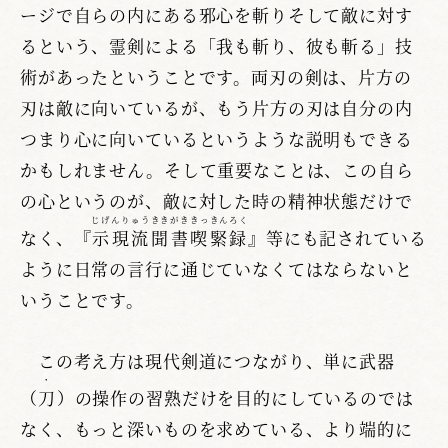
ージで自らの内にある邪心を斬りそして敵に対す
るという、霊剣による「我も斬り、彼も斬る」技
術があったということです。両刃の剣は、片方の
刃は敵に向いているが、もう片方の刃は自分の内
つまり心に向いているというような説明もできる
かもしれません。そして重要なことは、この自ら
の心というのが、敵に対した時の精神状態だけで
じげんりゅうききがききっきんろく
なく、『
示現流聞書喫緊録
』等にも記されている
ように日常の言行に通じていなくてはならないと
いうことです。
この考え方は現代剣道につながり、単に武器
・
（
刀
）の操作の習熟だけを目的にしているのでは
なく、もっと深いものを求めている、より端的に