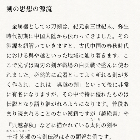
剣の思想の源流
金属器としての刀剣は、紀元前三世紀末、弥生
時代初期に中国大陸から伝わってきました。その
淵源を紐解いていきますと、古代中国の春秋時代
における呉や越といった地域に辿り着きます。こ
こで先ずは両刃の剣が戦場の白兵戦で盛んに使わ
れました。必然的に武器としてよく斬れる剣が多
く作られ、これは「呉越の剣」といって後に非常
に有名になりますが、その中で特に優れたものは
伝説となり語り継がれるようになります。普段あ
まり読まれることのない漢籍ですが『越絶書』や
たいあ
『呉越春秋』などに描かれている
太阿
の剣や
かんしょうばくや
干将莫邪
の宝剣伝説はその顕著な例です。