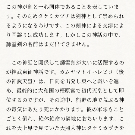
この神が剣と一心同体であることを表していま
す。そのためタケミカヅチは剣神として崇められ
るようになるわけです。この剣神による交渉によ
り国譲りは成功します。しかしこの神話の中で、
韴霊剣の名前はまだ出てきません。
この神話と関係して韴霊剣が大いに活躍するの
が神武東征神話です。カムヤマトイハレビコ（後
の神武天皇）は、日向を出発し東へと戦いを進
め、最終的に大和国の橿原宮で初代天皇として即
位するのですが、その途中、熊野の地で荒ぶる神
の毒気にあたり死にかかります。彼の軍隊もこと
ごとく倒れ、絶体絶命の窮地におちいります。こ
れを天上界で見ていた天照大神はタケミカヅチを