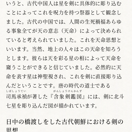
いうと、古代中国人は星を剣に具体的に彫り込む
ことによってこれを呪力を持つ祭器として観念し
ました。古代の中国では、人間の生死禍福あらゆ
る事象全てが天の意志（天命）によって決められ
ていると考えられていました。これを天命思想と
いいます。当然、地上の人々はこの天命を知ろう
とします。彼らは天を彩る星の相によって天命を
窺うことができると信じていました。必然的に天
命を表す星は神聖視され、これを剣に直接彫り込
んだということです。唐の時代の道士である
しばしょうてい
がんしょうけんかんず
司馬承禎
が著した『
含象剣鑑図
』には、剣に北斗
七星を彫り込んだ図が描かれています。
日中の橋渡しをした古代朝鮮における剣の
思想