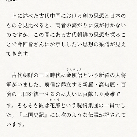
上に述べた古代中国における剣の思想と日本の
ものを見比べると、両者の繋がりに気が付かない
のですが、この間にある古代朝鮮の思想を探るこ
とで今回皆さんにお示ししたい思想の系譜が見え
てきます。
きんゆしん
古代朝鮮の三国時代に
金庾信
という新羅の大将
軍がいました。庾信は鼎立する新羅・高句麗・百
済の三国を統一するのに大いに貢献した英雄で
かろう
す。そもそも彼は
花郎
という呪術集団の一員でし
た。『三国史記』には次のような伝説が記されて
います。