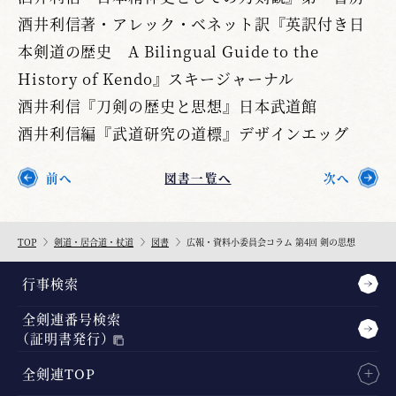
酒井利信著・アレック・ベネット訳『英訳付き日
本剣道の歴史 A Bilingual Guide to the
History of Kendo』スキージャーナル
酒井利信『刀剣の歴史と思想』日本武道館
酒井利信編『武道研究の道標』デザインエッグ
前へ
図書一覧へ
次へ
TOP
剣道・居合道・杖道
図書
広報・資料小委員会コラム 第4回 剣の思想
行事検索
全剣連番号検索
（証明書発行）
全剣連TOP