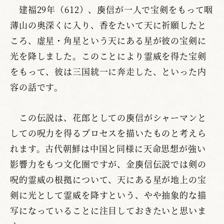
建福29年（612）、庾信が一人で宝剣をもって咽
薄山の奥深くに入り、香をたいて天に祈願したと
ころ、虚星・角星という天にある星が彼の宝剣に
光を降しました。このことにより霊威を得た宝剣
をもって、彼は三国統一に奔走した、といった内
容の話です。
この伝説は、花郎としての庾信がシャーマンと
しての呪力を得るプロセスを描いたものと考えら
れます。古代朝鮮は中国と同様に天命思想が強い
影響力をもつ文化圏ですが、金庾信伝説では剣の
呪的霊威の根拠について、天にある星が地上の宝
剣に光として霊威を降すという、やや抽象的な描
写になっていることに注目しておきたいと思いま