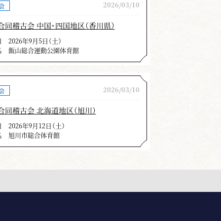
2026/03/10
会
合同稽古会 中国・四国地区（香川県）
日
2026年9月5日（土）
名
飯山総合運動公園体育館
2026/03/10
会
合同稽古会 北海道地区（旭川）
日
2026年9月12日（土）
名
旭川市総合体育館