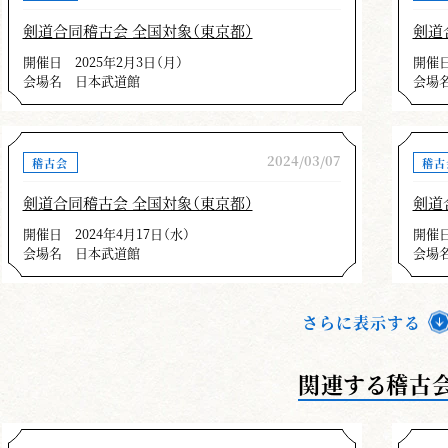
剣道合同稽古会 全国対象（東京都）
剣道
開催日
2025年2月3日（月）
開催
会場名
日本武道館
会場
2024/03/07
稽古会
稽古
剣道合同稽古会 全国対象（東京都）
剣道
開催日
2024年4月17日（水）
開催
会場名
日本武道館
会場
さらに表示する
関連する稽古