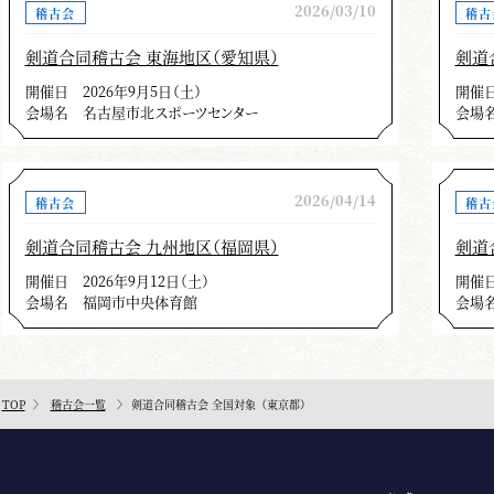
2026/03/10
稽古会
稽古
剣道合同稽古会 東海地区（愛知県）
剣道
開催日
2026年9月5日（土）
開催
会場名
名古屋市北スポーツセンター
会場
2026/04/14
稽古会
稽古
剣道合同稽古会 九州地区（福岡県）
剣道
開催日
2026年9月12日（土）
開催
会場名
福岡市中央体育館
会場
TOP
稽古会一覧
剣道合同稽古会 全国対象（東京都）