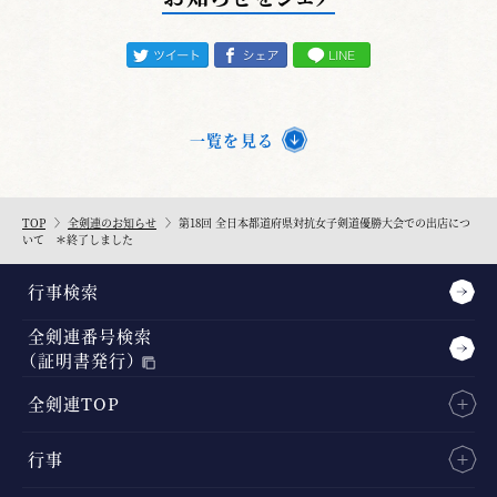
一覧を見る
TOP
全剣連のお知らせ
第18回 全日本都道府県対抗女子剣道優勝大会での出店につ
いて ＊終了しました
行事検索
全剣連番号検索
（証明書発行）
全剣連TOP
行事