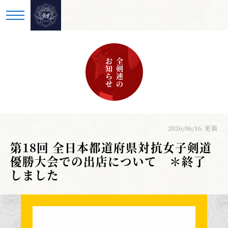
お知らせ
全剣連の
2026/06/16
更新
第18回 全日本都道府県対抗女子剣道
優勝大会での出店について ＊終了
しました