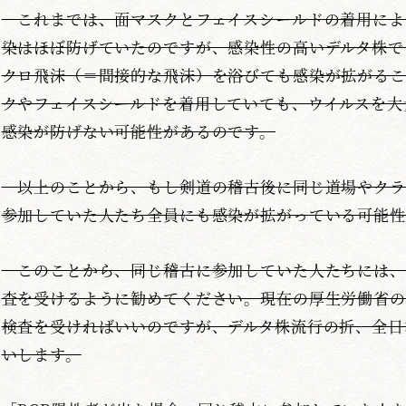
これまでは、面マスクとフェイスシールドの着用によ
染はほぼ防げていたのですが、感染性の高いデルタ株で
クロ飛沫（＝間接的な飛沫）を浴びても感染が拡がるこ
クやフェイスシールドを着用していても、ウイルスを大
感染が防げない可能性があるのです。
以上のことから、もし剣道の稽古後に同じ道場やクラ
参加していた人たち全員にも感染が拡がっている可能性
このことから、同じ稽古に参加していた人たちには、
査を受けるように勧めてください。現在の厚生労働省の
検査を受ければいいのですが、デルタ株流行の折、全日
いします。