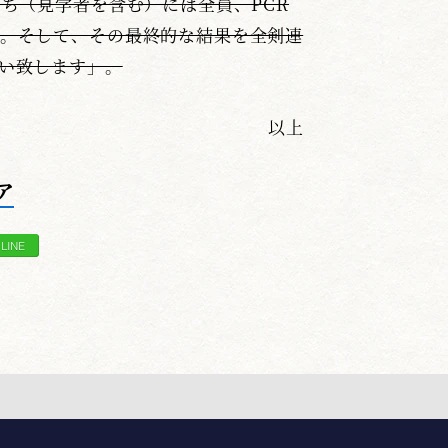
ち（見学者を含む）には全員、PCR
。そして、その最終的な結果を全剣連
い致します」。
以上
ア