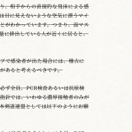
り、相手からの直接的な飛沫による感
は目に見えないような空気に漂うマイ
とがわかっています。つまり、面マス
量に排出している人が近くに居ると、
ブで感染者が出た場合には、稽古に
があると考えるべきです。
必ず全員、PCR検査あるいは抗原検
指針では、いわゆる濃厚接触者のみが
本剣道連盟としては以下のようにお願