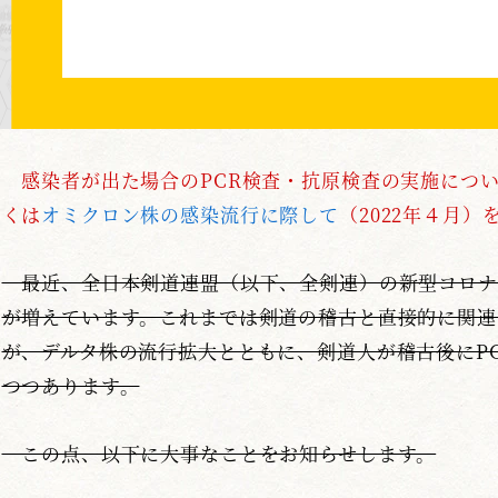
感染者が出た場合のPCR検査・抗原検査の実施につ
くは
オミクロン株の感染流行に際して
（2022年４月
最近、全日本剣道連盟（以下、全剣連）の新型コロナ
が増えています。これまでは剣道の稽古と直接的に関連
が、デルタ株の流行拡大とともに、剣道人が稽古後にP
つつあります。
この点、以下に大事なことをお知らせします。