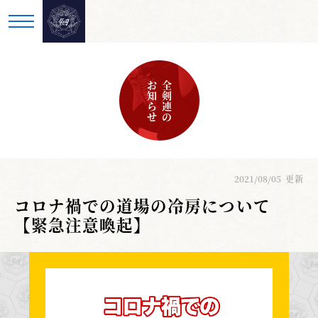
お知らせ
全剣連の
2021/08/05
更新
コロナ禍での道場の冷房について
【緊急注意喚起】