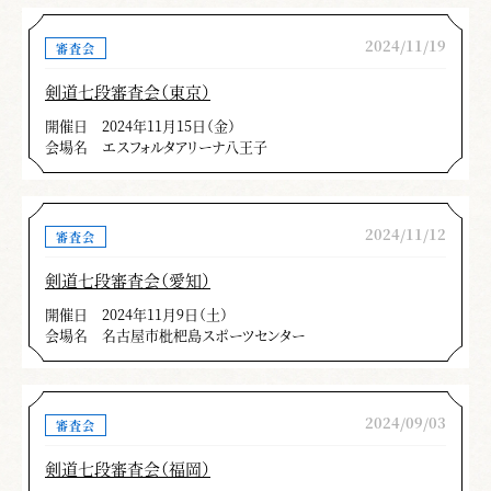
を通して感じたことは、
2024/11/19
気迫、発声が不十分で太刀筋に勢いがな
審査会
い。
剣道七段審査会（東京）
正しい五つの構え（左右諸手上段・中段・
開催日
2024年11月15日（金）
下段・八相・脇構え）、小太刀半身の構
会場名
エスフォルタアリーナ八王子
え、構えを解いた時の剣先の高さ等が正確
にとれていない。
打太刀、仕太刀の関係、太刀の「機を見
2024/11/12
審査会
て」「小太刀の入り身になろうとするとこ
剣道七段審査会（愛知）
ろを」の理解不足
開催日
2024年11月9日（土）
会場名
名古屋市枇杷島スポーツセンター
技術の面では
「抜く」「萎やし入れ突き」「巻き返し」
「気当り」「すり上げ」、小太刀の「受け
2024/09/03
審査会
流し」「すり上げ、すり落とし、すり流
剣道七段審査会（福岡）
し、すり込み」等の修錬不足が特に目立っ