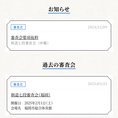
なるご精武を期待し寸評と致します。
お知らせ
上里 昌輝
2024/12/09
審査会
審査員の寸評（剣道形）
審査会要項抜粋
剣道七段審査会（沖縄）
令和７年２月11日(祝)沖縄県立武道館におい
て５年に一度の剣道七・六段の審査会が開催さ
過去の審査会
れた。
七段審査については沖縄県での実施は初めて
であり、合計128名が審査に臨んだ。１会場で
2025/03/25
審査会
午前中六段、午後から七段の実技審査、終了後
剣道七段審査会（福岡）
２会場で剣道形の審査を行った。結果、六段は
開催日
2025年2月1日（土）
全員合格、七段は１名の不合格者が出たが次回
会場名
福岡市総合体育館
審査で頑張っていただきたい。形の審査で全体