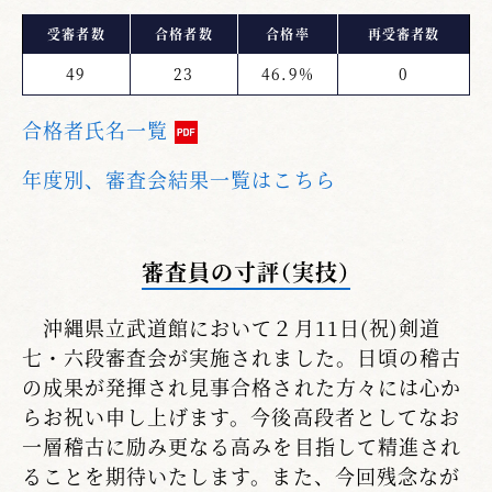
受審者数
合格者数
合格率
再受審者数
49
23
46.9%
0
合格者氏名一覧
年度別、審査会結果一覧はこちら
審査員の寸評（実技）
沖縄県立武道館において２月11日(祝)剣道
七・六段審査会が実施されました。日頃の稽古
の成果が発揮され見事合格された方々には心か
らお祝い申し上げます。今後高段者としてなお
一層稽古に励み更なる高みを目指して精進され
ることを期待いたします。また、今回残念なが