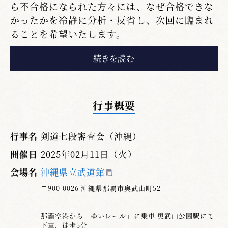
ら不合格になられた方々には、なぜ合格できな
かったかを冷静に分析・反省し、次回に臨まれ
ることを希望いたします。
『剣道・称号段位審査実施要項』（段位審査
の方法）２、六段から八段までの実技審査は、
初段から五段までの着眼点に加え、➀理合②風
格・品位とあります。このことが受審者と審査
行事概要
員の共通事項と共通理解であります。
このことから昇段審査は、審査員に自分の剣
行事名
剣道七段審査会（沖縄）
道を評価してもらい、その段位に相応しいと審
開催日
2025年02月11日（火）
査員が認めた時に合格することができます。そ
会場名
沖縄県立武道館
のためには昇段審査は修業年数や同じ技量を持
った同年代同士が立合います。限られた時間
〒900-0026 沖縄県那覇市奥武山町52
（七段約１分30秒・六段約１分）の中で、着
装・礼法・間合・攻め・機会等を総合的に評価
那覇空港から「ゆいレール」に乗車 奥武山公園駅にて
下車、徒歩5分