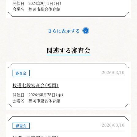
開催日
2024年9月1日（日）
た。
会場名
福岡市総合体育館
具体的には
さらに表示する
太刀一・二本目 引いて振りかぶる時、両
拳より剣先が低い。
三本目 仕太刀の萎やし入れ突き、引き込
関連する審査会
んで突き返しがただの押えになっている。
五・六本目 鎬ですり上げが払いになって
いる。
2026/03/10
審査会
七本目 打太刀の気当り、仕太刀の支えが
杖道七段審査会（福岡）
全然意味をなしていない。
開催日
2026年8月28日（金）
打突部位や足の運用が不正確。
会場名
福岡市総合体育館
太刀七本、小太刀三本とも残心が不十分で
双方の呼吸が合っていない。
2026/03/10
審査会
所作ごとでは仕太刀の小太刀の置き方や太
刀・小太刀の持ち方等、指摘する事が多く見受