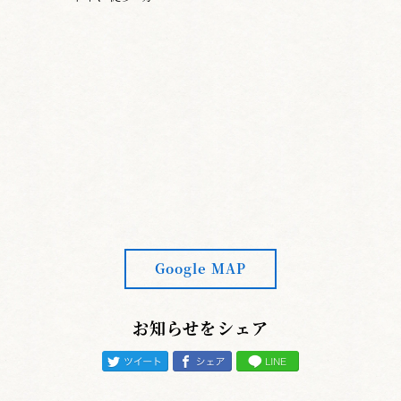
されるものです。着装・礼法については、近年
かなり受審者も気を配り、良くなってきたもの
と思います。今回審査員として気になったの
は、“攻め”についてです。“攻め”と簡単に言っ
ても、打つ（打突）がための攻めではなく、攻
め勝って打つことを努力してください。“攻
め”て相手を動かし、有効打突を得る。このこ
とは、中々大変なことと思われますが、日々の
稽古の中から育むしかありません。
また、有効打突の要件・要素を満たした素晴
らしい一本。無理・無駄・無法・三無の剣道、
Google MAP
理に適った、捨て身の打ちが大切です。勝負の
歩合も必要ですが、七段位・六段位相当の打突
お知らせをシェア
であること、日頃の稽古において基本稽古を大
事に修錬し、剣道理念に基づき、高い水準の剣
道の中で、広める人、高める人を目指して、更