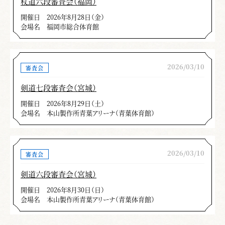
杖道六段審査会（福岡）
けられた。
開催日
2026年8月28日（金）
会場名
福岡市総合体育館
以上厳しい評価になりましたが七段・六段と
もなれば指導者的立場です。能く能く自覚さ
れ、百錬自得に努めていただくことを望みま
2026/03/10
審査会
す。また、剣道形は理合の宝庫です。剣道の悪
剣道七段審査会（宮城）
癖を矯正し一段と品位、風格が見に付くものと
確信します。
開催日
2026年8月29日（土）
会場名
本山製作所青葉アリーナ（青葉体育館）
牧瀬 憲保
＊この記事は、月刊「剣窓」2025年４月号の記事を再掲
2026/03/10
審査会
載しています。
剣道六段審査会（宮城）
開催日
2026年8月30日（日）
会場名
本山製作所青葉アリーナ（青葉体育館）