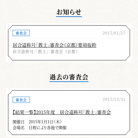
お知らせ
2015/01/27
審査会
居合道称号「教士」審査会（京都）要項抜粋
居合道称号「教士」審査会（京都）
過去の審査会
2015/12/31
審査会
【結果一覧】2015年度 居合道称号「教士」審査会
開催日
2015年1月1日（木）
会場名
日程により各地で開催