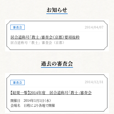
お知らせ
2014/04/07
審査会
居合道称号「教士」審査会（京都）要項抜粋
居合道称号「教士」審査会（京都）
過去の審査会
2014/12/31
審査会
【結果一覧】2014年度 居合道称号「教士」審査会
開催日
2014年1月1日（水）
会場名
日程により各地で開催