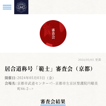
審査会
2024/05/03
更新
居合道称号「範士」審査会（京都）
開催日:
2024年05月03日（金）
会場名:
京都市武道センター<!--京都市左京区聖護院円頓美
町46-2-->
審査会結果