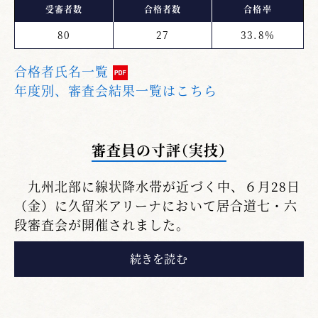
受審者数
合格者数
合格率
80
27
33.8%
合格者氏名一覧
年度別、審査会結果一覧はこちら
審査員の寸評（実技）
九州北部に線状降水帯が近づく中、６月28日
（金）に久留米アリーナにおいて居合道七・六
段審査会が開催されました。
審査員研修会では草間純市委員長より審査員
の心構えと遵守事項について説明の後、「受審
者の良い所を見てあれがダメこれもダメでな
く、引き上げて伸ばす審査にして頂きたい」と