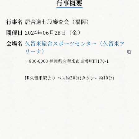
行事概要
指示の後、全員気を引き締めて臨んだ。
指定技は七段が、一・四・五・六・八・十本
行事名
居合道七段審査会（福岡）
目。六段は、一・三・六・八・九・十本目の六
開催日
2024年06月28日（金）
本でした。以下、不合格となった方々で今少し
会場名
久留米総合スポーツセンター（久留米ア
の努力が必要と感じた点を記させて頂きます。
リーナ）
礼法
形だけの礼法でなく、心を込めた礼を心
〒830-0003 福岡県久留米市東櫛原町170-1
掛けてほしい。
JR久留米駅より バス約20分(タクシー約10分)
一本目・前
抜き付けの鞘引きが不十分です。
解説書13頁注(1)鞘引き…左拳を充分後方に引
くとある。又、「振りかぶると同時に間を置く
ことなく、右足を踏込むと同時に真っ向から切
り下す」とあり、「Ａと同時にＢとは、Ａの事
柄が完了するとすぐＢの事柄が完了する」と辞
書にも書いてありますので、踏込んだ後に切り