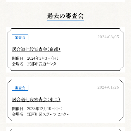
すのが早く体の中に刃がある時から刀が回転す
る様になっている。切り上げを確実に決めてほ
過去の審査会
しい。
六本目・諸手突き
突いた後、受け流しに頭上
2024/03/05
審査会
に振りかぶりが出来ていない。又、回転時の目
付が遅い。動作は振り向きが最初が望ましい。
居合道七段審査会（京都）
対敵行為だとどうなるか。考えてほしい。
開催日
2024年3月3日（日）
会場名
京都市武道センター
八本目・顔面当て
後方を突く時水月を突いて
いない。切先が上がりすぎる。
2024/01/26
審査会
九本目・添え手突き
添え手突きの構えの時、
上体が右に開く。又上体を右に開かないと、へ
居合道七段審査会（東京）
そまえに右こぶしは来ない。
開催日
2023年12月10日（日）
会場名
江戸川区スポーツセンター
十本目・四方切り
左後ろを突く時の一重身の
足捌きが正面に向いている。