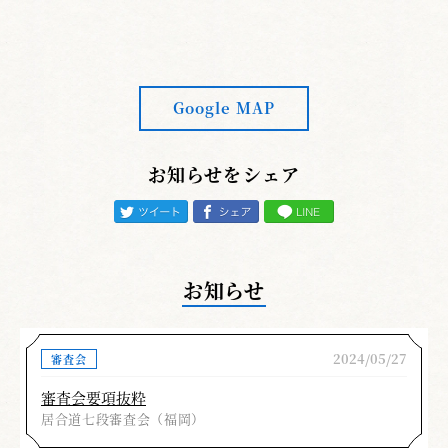
下すのが良いと思います。100ｍ走で号砲と同
時にスタートすれば問題はないですが、スター
トと同時に号砲がなると、皆フライングとな
る。技では、切り下しながら前に倒れない為に
Google MAP
足を出している様に見える。私は剣道の先生か
ら、手から打って出るのではなく腰から打って
出なさいと指導を受けた。
お知らせをシェア
三本目・受け流し
受け流した後左手を柄に掛
け「止めることなく切り下す」と書いてありま
すが、そこで止めている人が多い。もう少し滑
お知らせ
らかに。
四本目・柄当て
後方の敵に目付け時に平行移
2024/05/27
審査会
動せず、一旦下を見て後方の敵に目付をするか
ら体軸がブレる事になる。
審査会要項抜粋
居合道七段審査会（福岡）
五本目・袈裟切り
抜き上げに切る時、力を返