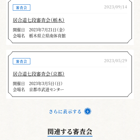
2023/09/14
審査会
その他、全ての技で刀で叩くのでなく、切り
下ろす事を意識してほしい。
居合道七段審査会（栃木）
開催日
2023年7月21日（金）
以上が不合格となった人々の演武に多く見ら
会場名
栃木県立県南体育館
れました。目的意識を持って研鑽し、次回の捲
土重来を期待して寸評とします。
2023/05/29
審査会
佐藤 四十一
居合道七段審査会（京都）
＊この記事は、月刊「剣窓」2024年９月号の記事を再掲
開催日
2023年3月5日（日）
載しています。
会場名
京都市武道センター
さらに表示する
関連する審査会