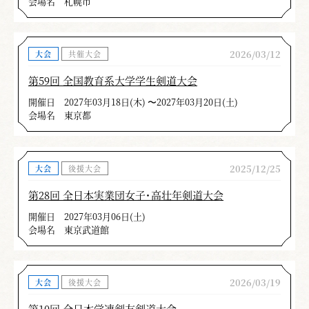
会場名
札幌市
2026/03/12
大会
共催大会
第59回 全国教育系大学学生剣道大会
開催日
2027年03月18日(木) 〜2027年03月20日(土)
会場名
東京都
2025/12/25
大会
後援大会
第28回 全日本実業団女子・高壮年剣道大会
開催日
2027年03月06日(土)
会場名
東京武道館
2026/03/19
大会
後援大会
第10回 全日本学連剣友剣道大会