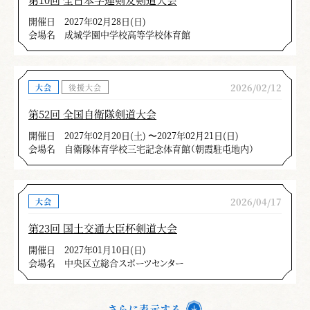
開催日
2027年02月28日(日)
会場名
成城学園中学校高等学校体育館
2026/02/12
大会
後援大会
第52回 全国自衛隊剣道大会
開催日
2027年02月20日(土) 〜2027年02月21日(日)
会場名
自衛隊体育学校三宅記念体育館（朝霞駐屯地内）
2026/04/17
大会
第23回 国土交通大臣杯剣道大会
開催日
2027年01月10日(日)
会場名
中央区立総合スポーツセンター
さらに表示する