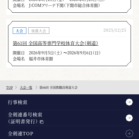
会場名
J:COMアリーナ下関（下関市総合体育館）
2025/12/25
大会
後援大会
第61回 全国高等専門学校体育大会（剣道）
開催日
2026年9月5日（土） 〜2026年9月6日（日）
会場名
福井市体育館
TOP
大会一覧
第66回 全国教職員剣道大会
行事検索
全剣連番号検索
（証明書発行）
全剣連TOP