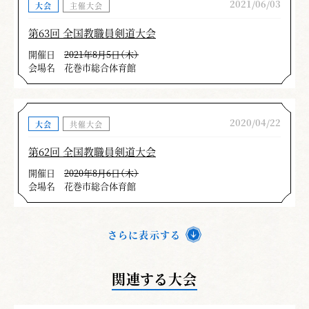
2021/06/03
大会
主催大会
第63回 全国教職員剣道大会
開催日
2021年8月5日（木）
会場名
花巻市総合体育館
2020/04/22
大会
共催大会
第62回 全国教職員剣道大会
開催日
2020年8月6日（木）
会場名
花巻市総合体育館
さらに表示する
関連する大会