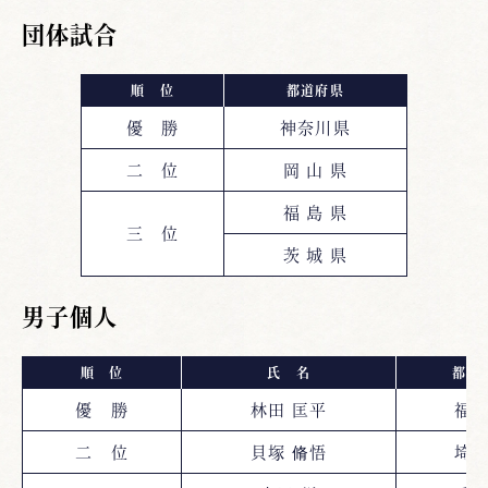
団体試合
順 位
都道府県
優 勝
神奈川県
二 位
岡 山 県
福 島 県
三 位
茨 城 県
男子個人
順 位
氏 名
都道
優 勝
林田 匡平
福
二 位
貝塚 脩悟
埼