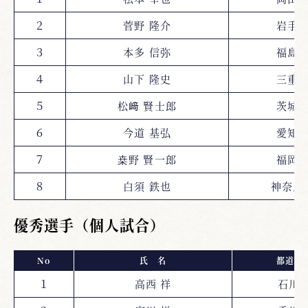
２
菅野 隆介
岩手
３
本多 信弥
福島
４
山下 隆史
三重
５
松﨑 賢士郎
茨城
６
今道 基弘
愛知
７
桒野 賢一郎
福岡
８
白須 鉄也
神奈川
優秀選手（個人試合）
No
氏 名
都道府
１
高西 祥
石川