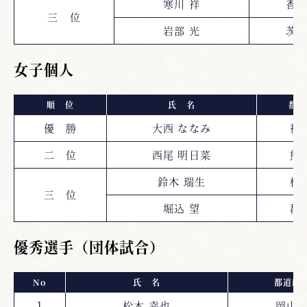
寒川 祥
香
三 位
岩部 光
茨
女子個人
順 位
氏 名
都道
優 勝
大西 ななみ
福
二 位
西尾 明日菜
熊
鈴木 瑞生
栃
三 位
堀込 望
群
優秀選手（団体試合）
No
氏 名
都道府
１
松本 幸也
岡山