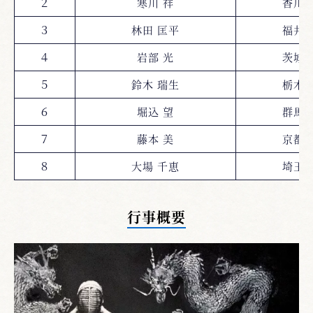
２
寒川 祥
香川
３
林田 匡平
福井
４
岩部 光
茨城
５
鈴木 瑞生
栃木
６
堀込 望
群馬
７
藤本 美
京都
８
大場 千恵
埼玉
行事概要