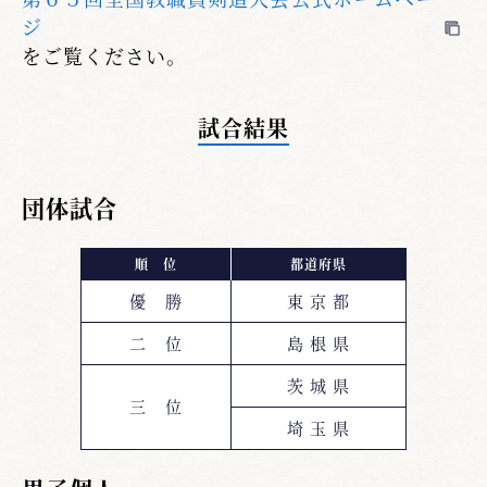
ジ
をご覧ください。
試合結果
団体試合
順 位
都道府県
優 勝
東 京 都
二 位
島 根 県
茨 城 県
三 位
埼 玉 県