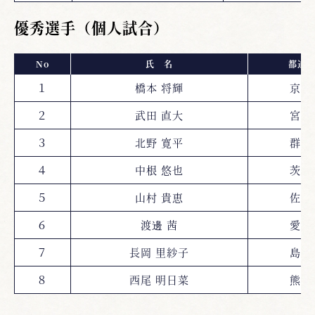
優秀選手（個人試合）
No
氏 名
都道
１
橋本 将輝
京都
２
武田 直大
宮城
３
北野 寛平
群馬
４
中根 悠也
茨城
５
山村 貴恵
佐賀
６
渡邊 茜
愛媛
７
長岡 里紗子
島根
８
西尾 明日菜
熊本