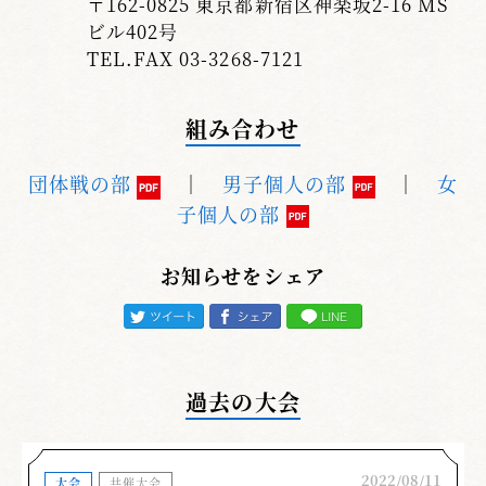
〒162-0825 東京都新宿区神楽坂2-16 MS
ビル402号
TEL.FAX 03-3268-7121
組み合わせ
団体戦の部
｜
男子個人の部
｜
女
子個人の部
お知らせをシェア
過去の大会
2022/08/11
大会
共催大会