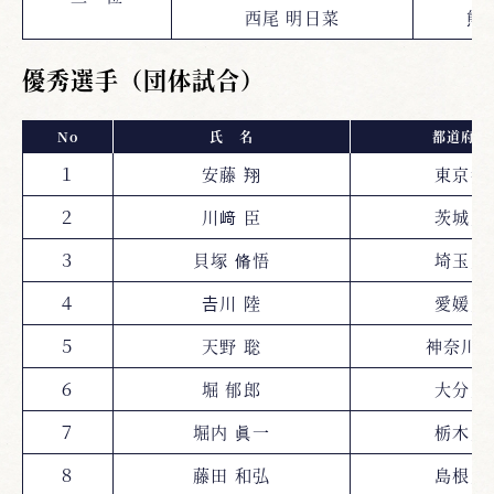
西尾 明日菜
熊
優秀選手（団体試合）
No
氏 名
都道府県
１
安藤 翔
東京都
２
川﨑 臣
茨城県
３
貝塚 脩悟
埼玉県
４
𠮷川 陸
愛媛県
５
天野 聡
神奈川
６
堀 郁郎
大分県
７
堀内 眞一
栃木県
８
藤田 和弘
島根県