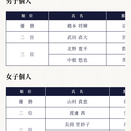
男子個人
順 位
氏 名
都道
優 勝
橋本 将輝
京
二 位
武田 直大
宮
北野 寛平
群
三 位
中根 悠也
茨
女子個人
順 位
氏 名
都道
優 勝
山村 貴恵
佐
二 位
渡邊 茜
愛
長岡 里紗子
島
三 位