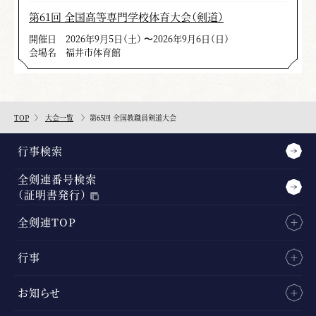
第61回 全国高等専門学校体育大会（剣道）
開催日
2026年9月5日（土） 〜2026年9月6日（日）
会場名
福井市体育館
TOP
大会一覧
第65回 全国教職員剣道大会
行事検索
全剣連番号検索
（証明書発行）
全剣連TOP
行事
お知らせ