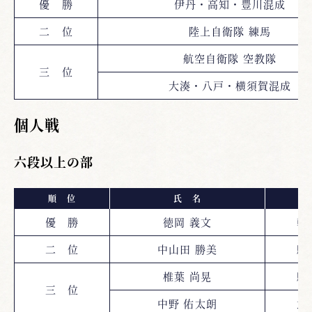
優 勝
伊丹・高知・豊川混成
二 位
陸上自衛隊 練馬
航空自衛隊 空教隊
三 位
大湊・八戸・横須賀混成
個人戦
六段以上の部
順 位
氏 名
所
優 勝
徳岡 義文
朝
二 位
中山田 勝美
駒
椎葉 尚晃
駒
三 位
中野 佑太朗
武