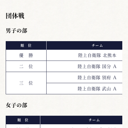
団体戦
男子の部
順 位
チーム
優 勝
陸上自衛隊 北熊本
二 位
陸上自衛隊 国分 Ａ
陸上自衛隊 別府 Ａ
三 位
陸上自衛隊 武山 Ａ
女子の部
順 位
チーム