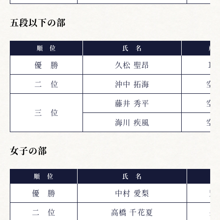
五段以下の部
順 位
氏 名
所
優 勝
久松 聖昂
１
二 位
沖中 拓海
空
藤井 秀平
空
三 位
海川 疾風
空
女子の部
順 位
氏 名
所
優 勝
中村 愛梨
別
二 位
高橋 千花夏
長