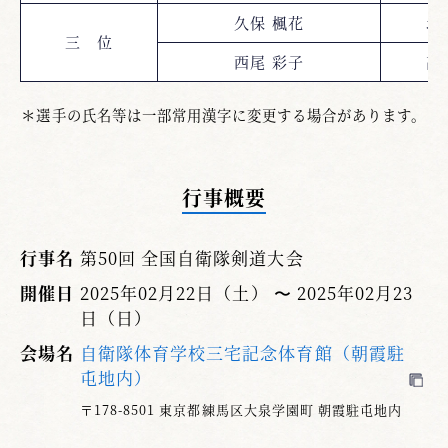
久保 楓花
北
三 位
西尾 彩子
高
＊選手の氏名等は一部常用漢字に変更する場合があります。
行事概要
行事名
第50回 全国自衛隊剣道大会
開催日
2025年02月22日（土） 〜 2025年02月23
日（日）
会場名
自衛隊体育学校三宅記念体育館（朝霞駐
屯地内）
〒178-8501 東京都練馬区大泉学園町 朝霞駐屯地内