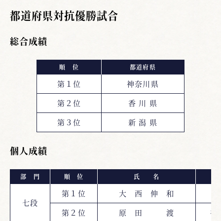
都道府県対抗優勝試合
総合成績
順 位
都道府県
第１位
神奈川県
第２位
香 川 県
第３位
新 潟 県
個人成績
部 門
順 位
氏 名
都
第１位
大 西 伸 和
七段
第２位
原 田 渡
神