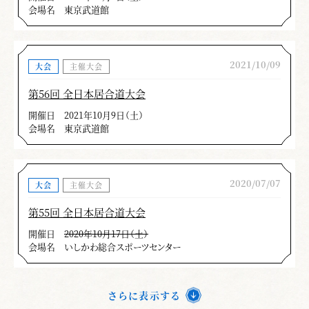
会場名
東京武道館
2021/10/09
大会
主催大会
第56回 全日本居合道大会
開催日
2021年10月9日（土）
会場名
東京武道館
2020/07/07
大会
主催大会
第55回 全日本居合道大会
開催日
2020年10月17日（土）
会場名
いしかわ総合スポーツセンター
さらに表示する