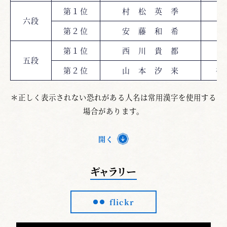
第１位
村 松 英 季
六段
第２位
安 藤 和 希
第１位
西 川 貴 都
五段
第２位
山 本 汐 来
神
＊正しく表示されない恐れがある人名は常用漢字を使用する
場合があります。
開く
ギャラリー
flickr