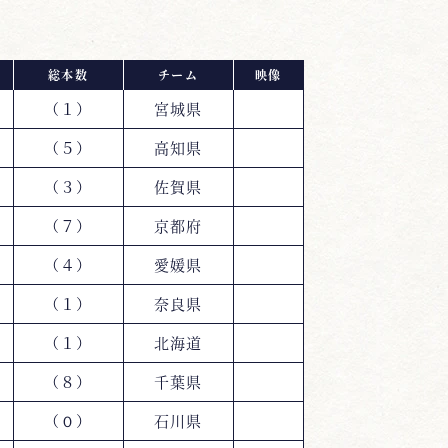
総本数
チーム
映像
（１）
宮城県
（５）
高知県
（３）
佐賀県
（７）
京都府
（４）
愛媛県
（１）
奈良県
（１）
北海道
（８）
千葉県
（０）
石川県