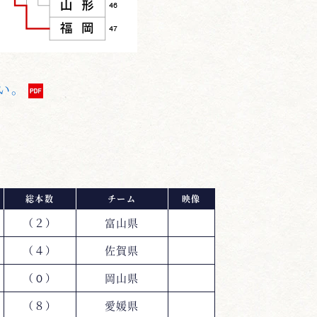
い。
総本数
チーム
映像
（２）
富山県
（４）
佐賀県
（０）
岡山県
（８）
愛媛県