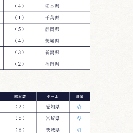
（４）
熊本県
（１）
千葉県
（５）
静岡県
（４）
茨城県
（３）
新潟県
（２）
福岡県
総本数
チーム
映像
（２）
愛知県
◎
（０）
宮崎県
◎
（６）
茨城県
◎