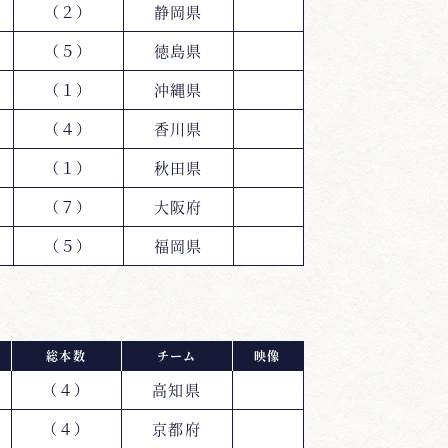
（２）
静岡県
（５）
徳島県
（１）
沖縄県
（４）
香川県
（１）
秋田県
（７）
大阪府
（５）
福岡県
総本数
チーム
映像
（４）
高知県
（４）
京都府