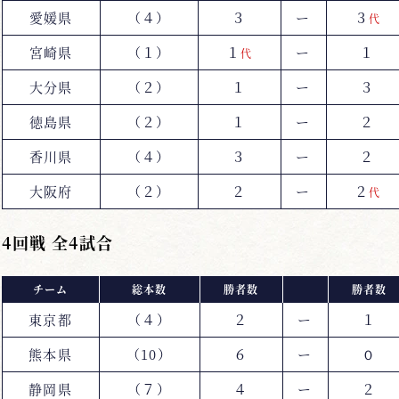
愛媛県
（４）
３
ー
３
代
宮崎県
（１）
１
ー
１
代
大分県
（２）
１
ー
３
徳島県
（２）
１
ー
２
香川県
（４）
３
ー
２
大阪府
（２）
２
ー
２
代
4回戦 全4試合
チーム
総本数
勝者数
勝者数
東京都
（４）
２
ー
１
熊本県
（10）
６
ー
０
静岡県
（７）
４
ー
２