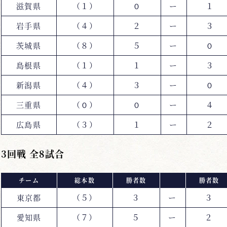
滋賀県
（１）
０
ー
１
岩手県
（４）
２
ー
３
茨城県
（８）
５
ー
０
島根県
（１）
１
ー
３
新潟県
（４）
３
ー
０
三重県
（０）
０
ー
４
広島県
（３）
１
ー
２
3回戦 全8試合
チーム
総本数
勝者数
勝者数
東京都
（５）
３
ー
３
愛知県
（７）
５
ー
２