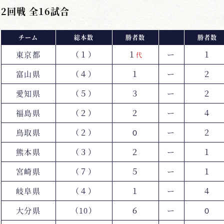
2回戦 全16試合
チーム
総本数
勝者数
勝者数
東京都
（１）
１
ー
１
代
富山県
（４）
１
ー
２
愛知県
（５）
３
ー
２
福島県
（２）
２
ー
４
鳥取県
（２）
０
ー
２
熊本県
（３）
２
ー
１
宮崎県
（７）
５
ー
１
岐阜県
（４）
１
ー
４
大分県
（10）
６
ー
０