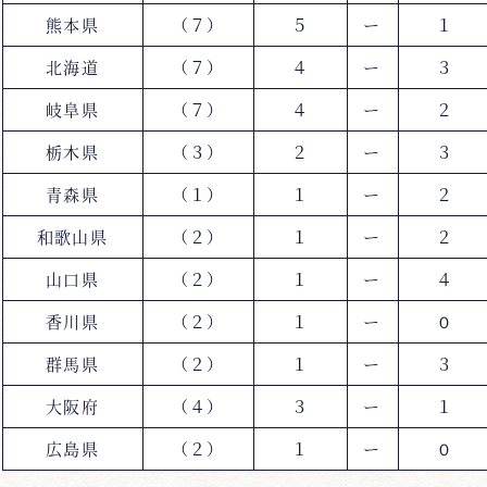
熊本県
（７）
５
ー
１
北海道
（７）
４
ー
３
岐阜県
（７）
４
ー
２
栃木県
（３）
２
ー
３
青森県
（１）
１
ー
２
和歌山県
（２）
１
ー
２
山口県
（２）
１
ー
４
香川県
（２）
１
ー
０
群馬県
（２）
１
ー
３
大阪府
（４）
３
ー
１
広島県
（２）
１
ー
０