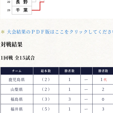
＊
大会結果のＰＤＦ版はここをクリックしてくださ
対戦結果
1回戦 全15試合
チーム
総本数
勝者数
勝者数
鹿児島県
（２）
１
ー
１
代
山梨県
（２）
１
ー
２
福島県
（３）
３
ー
０
福井県
（５）
１
ー
３