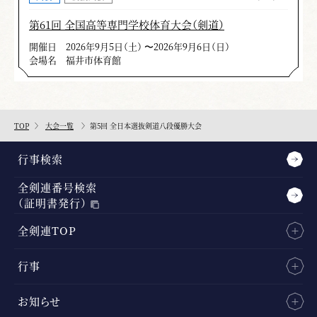
第61回 全国高等専門学校体育大会（剣道）
開催日
2026年9月5日（土） 〜2026年9月6日（日）
会場名
福井市体育館
TOP
大会一覧
第5回 全日本選抜剣道八段優勝大会
行事検索
全剣連番号検索
（証明書発行）
全剣連TOP
行事
お知らせ