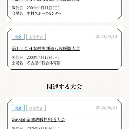
開催日
2004年4月11日（日）
会場名
中村スポーツセンター
2003/04/13
大会
主催大会
第1回 全日本選抜剣道八段優勝大会
開催日
2003年4月13日（日）
会場名
名古屋市総合体育館
関連する大会
2026/06/24
大会
共催大会
第68回 全国教職員剣道大会
開催日
2026年8月10日（月）