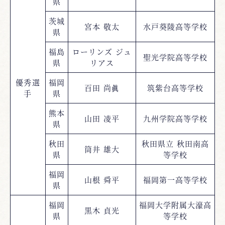
県
茨城
宮本 敬太
水戸葵陵高等学校
県
福島
ローリンズ ジュ
聖光学院高等学校
県
リアス
優秀選
福岡
百田 尚眞
筑紫台高等学校
手
県
熊本
山田 凌平
九州学院高等学校
県
秋田
秋田県立 秋田南高
筒井 雄大
県
等学校
福岡
山根 舜平
福岡第一高等学校
県
福岡
福岡大学附属大濠高
黒木 貞光
県
等学校