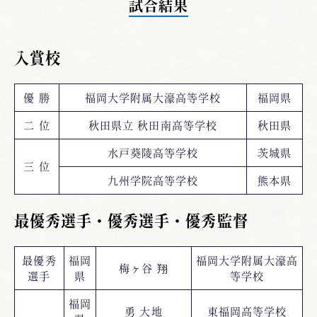
試合結果
入賞校
優 勝
福岡大学附属大濠高等学校
福岡県
二 位
秋田県立 秋田南高等学校
秋田県
水戸葵陵高等学校
茨城県
三 位
九州学院高等学校
熊本県
最優秀選手・優秀選手・優秀監督
最優秀
福岡
福岡大学附属大濠高
梅ヶ谷 翔
選手
県
等学校
福岡
勇 大地
東福岡高等学校