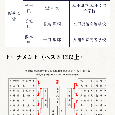
秋田
秋田県立 秋田南高
湯澤 寛
県
等学校
優秀監
督
茨城
君島 範親
水戸葵陵高等学校
県
熊本
米田 敏郎
九州学院高等学校
県
トーナメント（ベスト32以上）