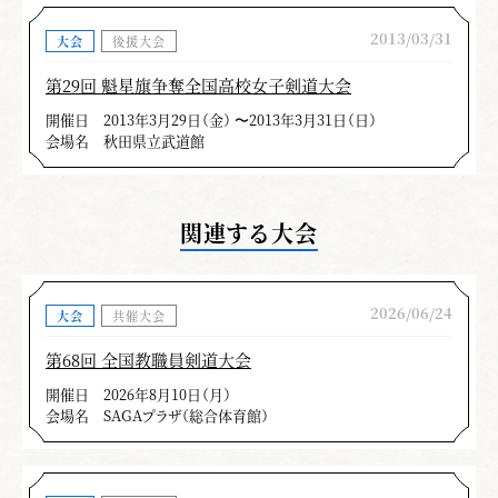
2013/03/31
大会
後援大会
第29回 魁星旗争奪全国高校女子剣道大会
開催日
2013年3月29日（金） 〜2013年3月31日（日）
会場名
秋田県立武道館
関連する大会
2026/06/24
大会
共催大会
第68回 全国教職員剣道大会
開催日
2026年8月10日（月）
会場名
SAGAプラザ（総合体育館）