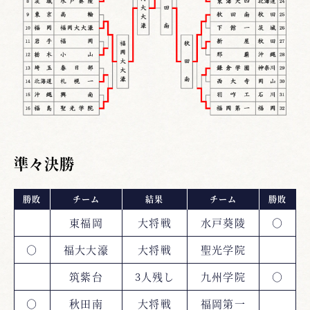
準々決勝
勝敗
チーム
結果
チーム
勝敗
東福岡
大将戦
水戸葵陵
○
○
福大大濠
大将戦
聖光学院
筑紫台
3人残し
九州学院
○
○
秋田南
大将戦
福岡第一