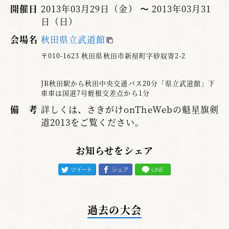
開催日
2013年03月29日（金） 〜 2013年03月31
日（日）
会場名
秋田県立武道館
〒010-1623 秋田県秋田市新屋町字砂奴寄2-2
JR秋田駅から秋田中央交通バス20分「県立武道館」下
車車は国道7号蛭根交差点から1分
備 考
詳しくは、さきがけonTheWebの魁星旗剣
道2013をご覧ください。
お知らせをシェア
過去の大会