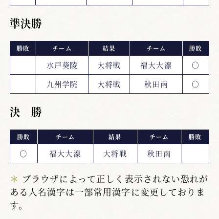
準決勝
勝敗
チーム
結果
チーム
勝敗
水戸葵陵
大将戦
福大大濠
○
九州学院
大将戦
秋田南
○
決 勝
勝敗
チーム
結果
チーム
勝敗
○
福大大濠
大将戦
秋田南
＊
ブラウザによって正しく表示されない恐れが
ある人名漢字は一部常用漢字に変更しておりま
す。