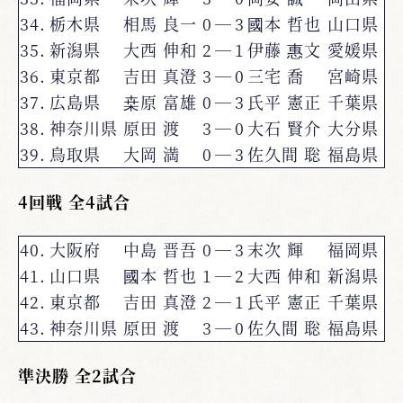
34.
栃木県
相馬 良一
0
―
3
國本 哲也
山口県
35.
新潟県
大西 伸和
2
―
1
伊藤 惠文
愛媛県
36.
東京都
吉田 真澄
3
―
0
三宅 喬
宮崎県
37.
広島県
桒原 富雄
0
―
3
氏平 憲正
千葉県
38.
神奈川県
原田 渡
3
―
0
大石 賢介
大分県
39.
鳥取県
大岡 満
0
―
3
佐久間 聡
福島県
4回戦 全4試合
40.
大阪府
中島 晋吾
0
―
3
末次 輝
福岡県
41.
山口県
國本 哲也
1
―
2
大西 伸和
新潟県
42.
東京都
吉田 真澄
2
―
1
氏平 憲正
千葉県
43.
神奈川県
原田 渡
3
―
0
佐久間 聡
福島県
準決勝 全2試合