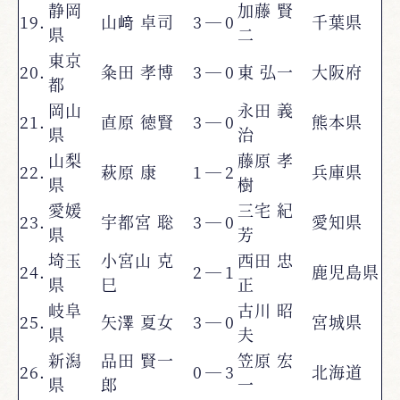
静岡
加藤 賢
19.
山﨑 卓司
3
―
0
千葉県
県
二
東京
20.
粂田 孝博
3
―
0
東 弘一
大阪府
都
岡山
永田 義
21.
直原 徳賢
3
―
0
熊本県
県
治
山梨
藤原 孝
22.
萩原 康
1
―
2
兵庫県
県
樹
愛媛
三宅 紀
23.
宇都宮 聡
3
―
0
愛知県
県
芳
埼玉
小宮山 克
西田 忠
24.
2
―
1
鹿児島県
県
巳
正
岐阜
古川 昭
25.
矢澤 夏女
3
―
0
宮城県
県
夫
新潟
品田 賢一
笠原 宏
26.
0
―
3
北海道
県
郎
一