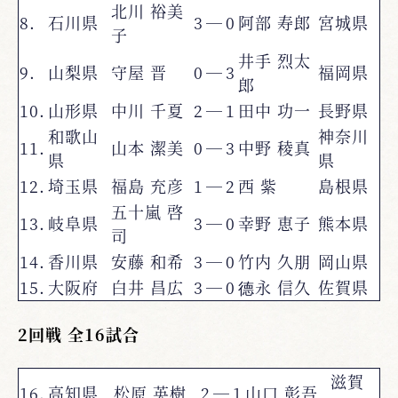
北川 裕美
8.
石川県
3
―
0
阿部 寿郎
宮城県
子
井手 烈太
9.
山梨県
守屋 晋
0
―
3
福岡県
郎
10.
山形県
中川 千夏
2
―
1
田中 功一
長野県
和歌山
神奈川
11.
山本 潔美
0
―
3
中野 稜真
県
県
12.
埼玉県
福島 充彦
1
―
2
西 紫
島根県
五十嵐 啓
13.
岐阜県
3
―
0
幸野 恵子
熊本県
司
14.
香川県
安藤 和希
3
―
0
竹内 久朋
岡山県
15.
大阪府
白井 昌広
3
―
0
德永 信久
佐賀県
2回戦 全16試合
滋賀
16.
高知県
松原 英樹
2
―
1
山口 彰吾