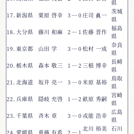
県
茨城
17.
新潟県
栗原 啓幸
3
―
0
庄司 眞一
県
福島
18.
大分県
藤川 和麻
2
―
1
佐藤 晋作
県
奈良
19.
東京都
山田 学
3
―
0
松村 一成
県
長崎
20.
栃木県
森本 敬三
1
―
2
三根 博幸
県
鳥取
21.
北海道
坂井 亮一
3
―
0
米原 基裕
県
宮崎
22.
兵庫県
隠岐 充啓
1
―
2
畝原 秀嗣
県
広島
23.
千葉県
斉木 章
3
―
0
戎能 浩幸
県
北川 裕美
石川
24.
愛媛県
重藤 有希
2
―
1