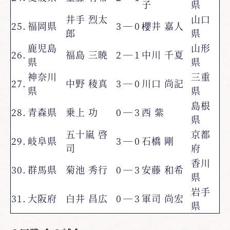
子
県
井手 烈太
山口
25.
福岡県
3
―
0
櫻井 嘉人
郎
県
鹿児島
山形
26.
福島 三暁
2
―
1
中川 千夏
県
県
神奈川
三重
27.
中野 稜真
3
―
0
川口 尚記
県
県
島根
28.
青森県
乗上 功
0
―
3
西 紫
県
五十嵐 啓
京都
29.
岐阜県
3
―
0
石橋 剛
司
府
香川
30.
群馬県
菊池 秀行
0
―
3
安藤 和希
県
岩手
31.
大阪府
白井 昌広
0
―
3
軍司 尚宏
県