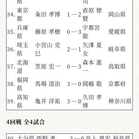
県
司
東京
直原 徳
34.
粂田 孝博
1
―
2
岡山県
都
賢
兵庫
宇都宮
35.
藤原 孝樹
0
―
3
愛媛県
県
聡
埼玉
小宮山 克
矢澤 夏
36.
2
―
1
岐阜県
県
巳
女
北海
森本 進
37.
笠原 宏一
0
―
3
鳥取県
道
一
福岡
38.
馬場 清治
3
―
0
岡嶋 聡
京都府
県
高知
久田 孝
39.
亀井 洋祐
3
―
0
神奈川県
県
博
4回戦 全4試合
40.
大分県
西野 孝
3
―
0
井上 貴宏
福島県