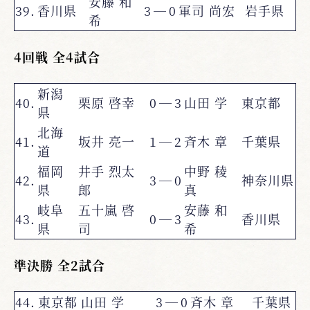
安藤 和
39.
香川県
3
―
0
軍司 尚宏
岩手県
希
4回戦 全4試合
新潟
40.
栗原 啓幸
0
―
3
山田 学
東京都
県
北海
41.
坂井 亮一
1
―
2
斉木 章
千葉県
道
福岡
井手 烈太
中野 稜
42.
3
―
0
神奈川県
県
郎
真
岐阜
五十嵐 啓
安藤 和
43.
0
―
3
香川県
県
司
希
準決勝 全2試合
44.
東京都
山田 学
3
―
0
斉木 章
千葉県