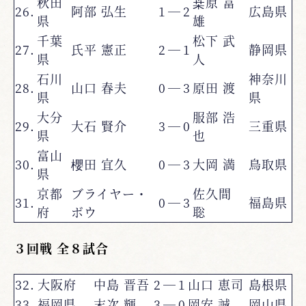
秋田
桒原 富
26.
阿部 弘生
1
―
2
広島県
県
雄
千葉
松下 武
27.
氏平 憲正
2
―
1
静岡県
県
人
石川
神奈川
28.
山口 春夫
0
―
3
原田 渡
県
県
大分
服部 浩
29.
大石 賢介
3
―
0
三重県
県
也
富山
30.
櫻田 宜久
0
―
3
大岡 満
鳥取県
県
京都
ブライヤー・
佐久間
31.
0
―
3
福島県
府
ボウ
聡
３回戦 全８試合
32.
大阪府
中島 晋吾
2
―
1
山口 恵司
島根県
33.
福岡県
末次 輝
3
―
0
岡安 誠
岡山県