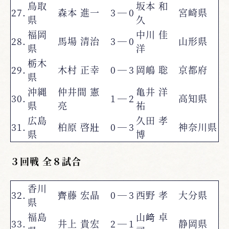
鳥取
坂本 和
27.
森本 進一
3
―
0
宮崎県
県
久
福岡
中川 佳
28.
馬場 清治
3
―
0
山形県
県
洋
栃木
29.
木村 正幸
0
―
3
岡嶋 聡
京都府
県
沖縄
仲井間 憲
亀井 洋
30.
1
―
2
高知県
県
亮
祐
広島
久田 孝
31.
柏原 啓壯
0
―
3
神奈川県
県
博
３回戦 全８試合
香川
32.
齊藤 宏晶
0
―
3
西野 孝
大分県
県
福島
山﨑 卓
33.
井上 貴宏
2
―
1
静岡県