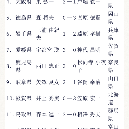
4.
大阪府
東 弘一
2
―
1
戸堀 義一
県
岡山
5.
徳島県
森 将夫
0
―
3
直原 徳賢
県
三浦 由紀
兵庫
6.
岩手県
1
―
2
藤原 孝樹
夫
県
佐賀
7.
愛媛県
宇都宮 聡
3
―
0
神代 昌明
県
鹿児島
松向寺 小夜
奈良
8.
西田 忠正
3
―
0
県
子
県
山口
9.
岐阜県
矢澤 夏女
2
―
1
谷岡 幸治
県
北海
10.
滋賀県
井上 秀実
0
―
3
笠原 宏一
道
群馬
11.
鳥取県
森本 進一
3
―
0
相澤 秀夫
県
富山