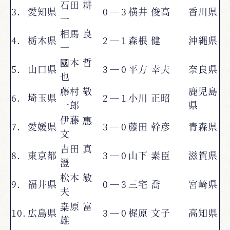
石田 耕
3.
愛知県
0
―
3
横井 俊高
香川県
一
相馬 良
4.
栃木県
2
―
1
森根 健
沖縄県
一
國本 哲
5.
山口県
3
―
0
平方 幸夫
奈良県
也
藤村 敬
鹿児島
6.
埼玉県
2
―
1
小川 正昭
一郎
県
伊藤 惠
7.
愛媛県
3
―
0
藤田 幹彦
青森県
文
吉田 真
8.
東京都
3
―
0
山下 素臣
滋賀県
澄
松本 敏
9.
福井県
0
―
3
三宅 喬
宮崎県
夫
桒原 富
10.
広島県
3
―
0
梶原 文子
高知県
雄