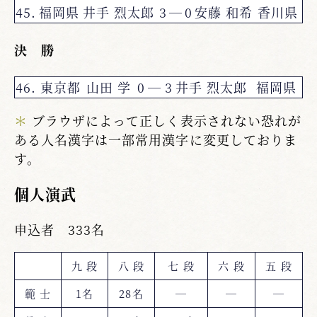
45.
福岡県
井手 烈太郎
3
―
0
安藤 和希
香川県
決 勝
46.
東京都
山田 学
0
―
3
井手 烈太郎
福岡県
＊
ブラウザによって正しく表示されない恐れが
ある人名漢字は一部常用漢字に変更しておりま
す。
個人演武
申込者 333名
九 段
八 段
七 段
六 段
五 段
範 士
1名
28名
―
―
―