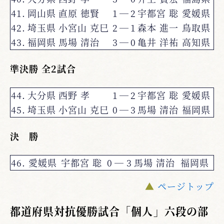
41.
岡山県
直原 徳賢
1
―
2
宇都宮 聡
愛媛県
42.
埼玉県
小宮山 克巳
2
―
1
森本 進一
鳥取県
43.
福岡県
馬場 清治
3
―
0
亀井 洋祐
高知県
準決勝 全2試合
44.
大分県
西野 孝
1
―
2
宇都宮 聡
愛媛県
45.
埼玉県
小宮山 克巳
0
―
3
馬場 清治
福岡県
決 勝
46.
愛媛県
宇都宮 聡
0
―
3
馬場 清治
福岡県
▲
ページトップ
都道府県対抗優勝試合「個人」六段の部