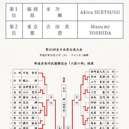
第１
福 岡
末 次
Akira SUETSUGU
位
県
輝
第２
東 京
吉 田 真
Masumi
位
都
澄
YOSHIDA