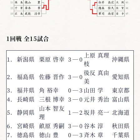
1回戦 全15試合
上原 真理
1.
新潟県
栗原 啓幸
3
―
0
沖縄県
枝
後反 真由
2.
福島県
佐藤 晋作
3
―
0
愛知県
美
3.
福井県
角 裕幸
0
―
3
山田 学
東京都
4.
長崎県
三根 博幸
3
―
0
元井 秀治
富山県
山本 智友
5.
静岡県
1
―
2
坂井 亮一
北海道
理
6.
宮崎県
畝原 秀嗣
3
―
0
谷本 淳
秋田県
7.
徳島県
徳山 豊
0
―
3
斉木 章
千葉県