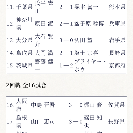
氏平 憲
11.
千葉県
2
―
1
塚本 眞一
熊本県
正
神奈川
12.
原田 渡
2
―
1
盆子原 稔博
兵庫県
県
大石 賢
13.
大分県
3
―
0
切田 望
岩手県
介
14.
鳥取県
大岡 満
2
―
1
塩士 宗喜
長崎県
齋藤 健
ブライヤー・
15.
茨城県
1
―
2
京都府
一
ボウ
2回戦 全16試合
大阪
16.
中島 晋吾
3
―
0
梶山 修
佐賀県
府
島根
篠田 知
17.
山口 恵司
3
―
0
長野県
県
也