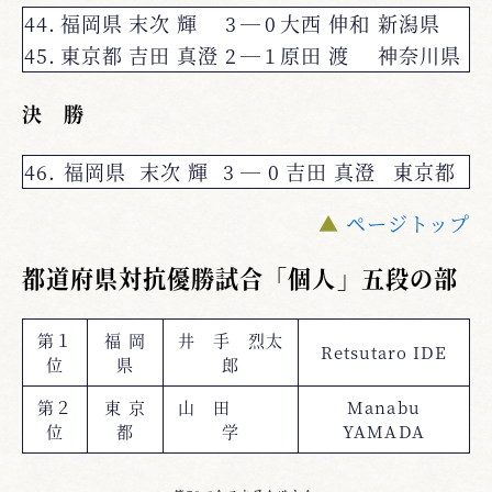
44.
福岡県
末次 輝
3
―
0
大西 伸和
新潟県
45.
東京都
吉田 真澄
2
―
1
原田 渡
神奈川県
決 勝
46.
福岡県
末次 輝
3
―
0
吉田 真澄
東京都
▲
ページトップ
都道府県対抗優勝試合「個人」五段の部
第１
福 岡
井 手 烈太
Retsutaro IDE
位
県
郎
第２
東 京
山 田
Manabu
位
都
学
YAMADA