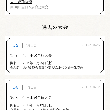
大会要項抜粋
第50回 全日本居合道大会
過去の大会
2014/10/25
大会
主催大会
第49回 全日本居合道大会
開催日
2014年10月25日（土）
会場名
あづま総合運動公園 県営あづま総合体育館
2013/10/12
大会
主催大会
第48回 全日本居合道大会
開催日
2013年10月12日（土）
会場名
べっぷアリーナ 別府市総合体育館