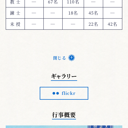
教 士
―
67名
110名
―
―
錬 士
―
―
18名
45名
―
未 授
―
―
―
22名
42名
閉じる
ギャラリー
flickr
行事概要