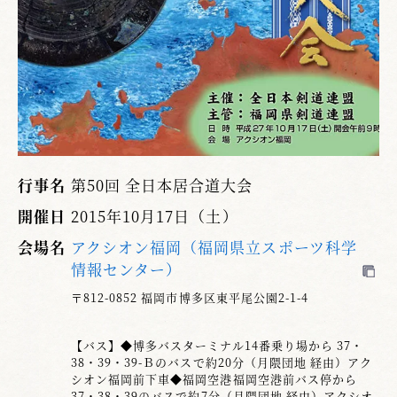
行事名
第50回 全日本居合道大会
開催日
2015年10月17日（土）
会場名
アクシオン福岡（福岡県立スポーツ科学
情報センター）
〒812-0852 福岡市博多区東平尾公園2-1-4
【バス】◆博多バスターミナル14番乗り場から 37・
38・39・39-Ｂのバスで約20分（月隈団地 経由）アク
シオン福岡前下車◆福岡空港福岡空港前バス停から
37・38・39のバスで約7分（月隈団地 経由）アクシオ