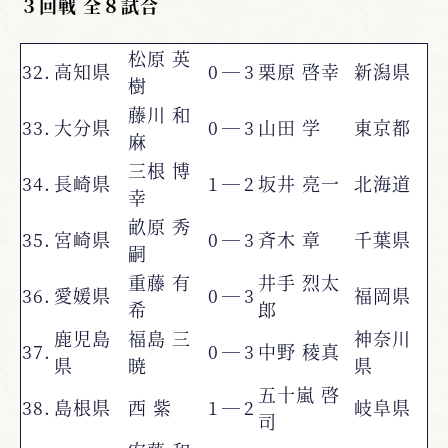
３回戦 全８試合
松原 英
32.
高知県
0
―
3
栗原 啓幸
新潟県
樹
藤川 和
33.
大分県
0
―
3
山田 学
東京都
麻
三根 博
34.
長崎県
1
―
2
坂井 亮一
北海道
幸
畝原 秀
35.
宮崎県
0
―
3
斉木 章
千葉県
嗣
重藤 有
井手 烈太
36.
愛媛県
0
―
3
福岡県
希
郎
鹿児島
福島 三
神奈川
37.
0
―
3
中野 稜真
県
暁
県
五十嵐 啓
38.
島根県
西 紫
1
―
2
岐阜県
司