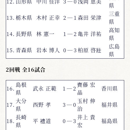
12.
山形県
中川 佳洋
3
―
0
浅岡 恵美
県
三重
13.
栃木県
木村 正幸
2
―
1
森田 栄津
県
高知
14.
長野県
林 憲一
1
―
2
亀井 洋祐
県
広島
15.
青森県
岩本 博人
0
―
3
柏原 啓壯
県
2回戦 全16試合
島根
齊藤 宏
16.
武永 正範
1
―
2
香川県
県
晶
大分
玉村 伸
17.
西野 孝
3
―
0
福井県
県
治
長崎
井上 貴
18.
平 禮道
0
―
3
福島県
県
宏