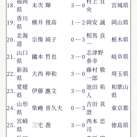
福岡
村上 宜
18.
末次 輝
3
―
0
宮城県
県
央
香川
19.
横井 俊高
1
―
2
岡安 誠
岡山県
県
北海
相馬 良
20.
宗像 純子
0
―
3
栃木県
道
一
山口
志津野
21.
國本 哲也
3
―
0
岐阜県
県
泰幸
新潟
藤村 敬
22.
大西 伸和
3
―
0
埼玉県
県
一郎
愛媛
池田 祐
和歌山
23.
伊藤 惠文
3
―
0
県
人
県
山形
吉田 真
24.
柴﨑 喜久夫
0
―
3
東京都
県
澄
宮崎
西本 忠
25.
三宅 喬
3
―
0
徳島県
県
司