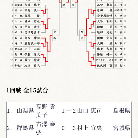
1回戦 全15試合
高野 貴
1.
山梨県
1
―
2
山口 恵司
島根県
美子
古澤 泰
2.
群馬県
0
―
3
村上 宜央
宮城県
弘