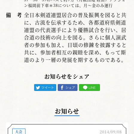
ン福岡前下車＊38については、月～金のみ運行
備 考
全日本剣道連盟居合の普及振興を図ると共
に、古流を伝承するため、各都道府県剣道
連盟の代表選手により優勝試合を行い、居
合道の技術の向上を図る。さらに個人演武
者の参加も加え、日頃の修錬を披露すると
共に、参加者相互の親睦を深め、もって斯
道のより一層の発展を期するものである。
お知らせをシェア
お知らせ
2014/09/08
大会