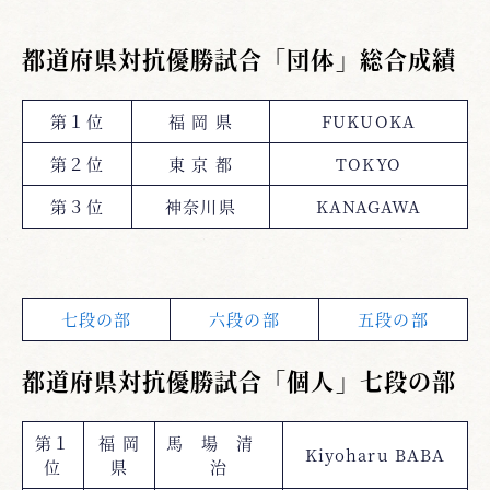
都道府県対抗優勝試合「団体」総合成績
第１位
福 岡 県
FUKUOKA
第２位
東 京 都
TOKYO
第３位
神奈川県
KANAGAWA
七段の部
六段の部
五段の部
都道府県対抗優勝試合「個人」七段の部
第１
福 岡
馬 場 清
Kiyoharu BABA
位
県
治