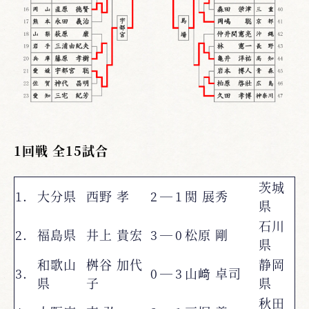
1回戦 全15試合
茨城
1.
大分県
西野 孝
2
―
1
関 展秀
県
石川
2.
福島県
井上 貴宏
3
―
0
松原 剛
県
和歌山
桝谷 加代
静岡
3.
0
―
3
山﨑 卓司
県
子
県
秋田