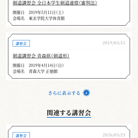
剣道講習会 全日本学生剣道連盟（審判法）
開催日
2019年5月11日（土）
会場名
東北学院大学体育館
2019/03/15
講習会
剣道講習会 青森県（剣道形）
開催日
2019年4月14日（日）
会場名
青森大学 正徳館
さらに表示する
関連する講習会
2026/03/23
講習会