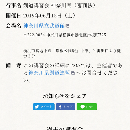
行事名
剣道講習会 神奈川県（審判法）
開催日
2019年06月15日（土）
会場名
神奈川県立武道館
〒222-0034 神奈川県横浜市港北区岸根町725
横浜市営地下鉄「岸根公園駅」下車、２番出口より徒
歩３分
備 考
この講習会の詳細については、主催者であ
る
神奈川県剣道連盟
へお問合せくださ
い。
お知らせをシェア
過去の講習会