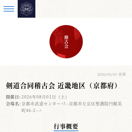
稽古会
2026/03/10
更新
剣道合同稽古会 近畿地区（京都府）
開催日:
2026年08月01日（土）
会場名:
京都市武道センター<!--京都市左京区聖護院円頓美
町46-2-->
行事概要